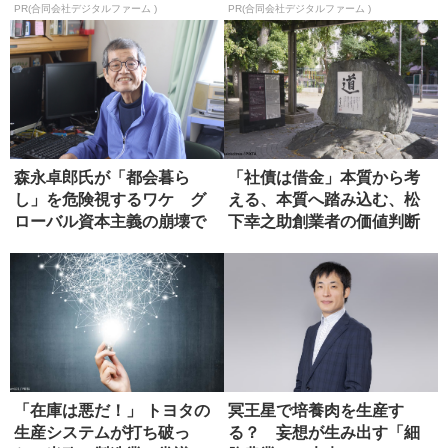
PR(合同会社デジタルファーム )
PR(合同会社デジタルファーム )
森永卓郎氏が「都会暮ら
「社債は借金」本質から考
し」を危険視するワケ グ
える、本質へ踏み込む、松
ローバル資本主義の崩壊で
下幸之助創業者の価値判断
起こる悲劇
力を思い...
「在庫は悪だ！」 トヨタの
冥王星で培養肉を生産す
生産システムが打ち破っ
る？ 妄想が生み出す「細