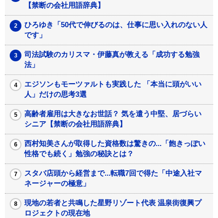
【禁断の会社用語辞典】
ひろゆき「50代で伸びるのは、仕事に思い入れのない人
です」
司法試験のカリスマ・伊藤真が教える「成功する勉強
法」
エジソンもモーツァルトも実践した 「本当に頭がいい
人」だけの思考3選
高齢者雇用は大きなお世話？ 気を遣う中堅、居づらい
シニア【禁断の会社用語辞典】
西村知美さんが取得した資格数は驚きの...「飽きっぽい
性格でも続く」勉強の秘訣とは？
スタバ店頭から経営まで...転職7回で得た「中途入社マ
ネージャーの極意」
現地の若者と共鳴した星野リゾート代表 温泉街復興プ
ロジェクトの現在地