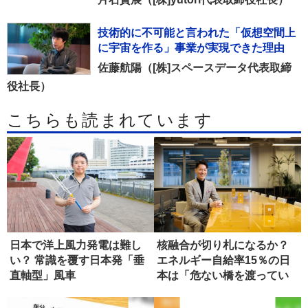
技術的に不可能と言われた「仮想空間上
に宇宙を作る」事業が実現できた理由
佐藤航陽（[株]スペースデータ代表取締
役社長）
こちらも読まれています
日本で洋上風力発電は難し
核融合が切り札になるか？
い？ 常識を覆す日本発「垂
エネルギー自給率15％の日
直軸型」風車
本は「危ない橋を渡ってい
る」