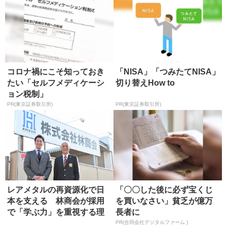
コロナ禍にこそ知っておき
「NISA」「つみたてNISA」
たい「セルフメディケーシ
切り替えHow to
ョン税制」
PR(東京証券取引所)
PR(東京証券取引所)
レアメタルの再資源化で日
「〇〇した後に必ず宝くじ
本を支える 林商会が採用
を買いなさい」貧乏が億万
で「学ぶ力」を重視する理
長者に
由
PR(合同会社デジタルファーム )