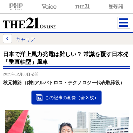
ME
NU
キャリア
日本で洋上風力発電は難しい？ 常識を覆す日本発
「垂直軸型」風車
2025年12月03日 公開
秋元博路（[株]アルバトロス・テクノロジー代表取締役）
この記事の画像（全 3 枚）