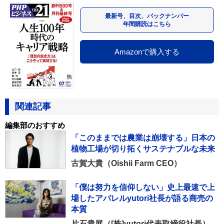
最新号、目次、バックナンバー
年間購読はこちら
Amazonで購入する
関連記事
編集部のおすすめ
「このままでは農業は崩壊する」日本の
植物工場が切り拓くサステナブルな未来
古賀大貴（Oishii Farm CEO）
「僕は努力を信仰しない」史上最速で上
場したアパレルyutori社長が語る商売の
本質
片石貴展（[株]yutori代表取締役社長）