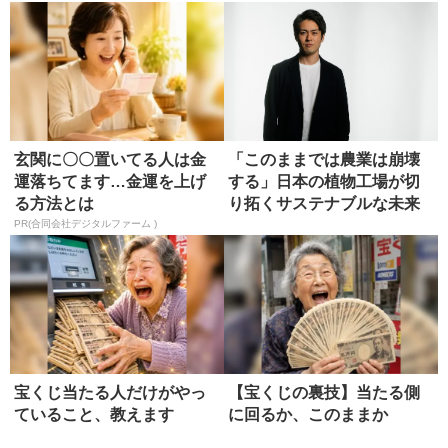
玄関に〇〇置いてる人は金
「このままでは農業は崩壊
運落ちてます…金運を上げ
する」日本の植物工場が切
る方法とは
り拓くサステナブルな未来
PR(合同会社デジタルファーム )
宝くじ当たる人だけがやっ
【宝くじの裏技】当たる側
ていること、教えます
に回るか、このままか