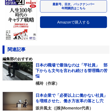
最新号、目次、バックナンバー
年間購読はこちら
Amazonで購入する
関連記事
編集部のおすすめ
日本の職場で最強なのは「平社員」 部
下からも文句を言われ続ける管理職の苦
悩
橘玲（作家）
日本企業で「必要以上に働かない社員」
を増殖させた、働き方改革の落とし穴
坂井風太（[株]Momentor代表）