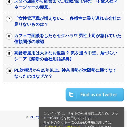
スタバ店頭から経営まで...転職7回で得た「中途入社マ
ネージャーの極意」
「女性管理職が増えない...」 多様性に乗り遅れる会社に
足りないものは？
カフェで面談をしたらセクハラ!? 男性上司が忘れていた
信頼関係の確認
高齢者雇用は大きなお世話？ 気を遣う中堅、居づらい
シニア【禁断の会社用語辞典】
PL対横浜から25年以上...神奈川勢が大阪勢に勝てなく
なったのはなぜか？
当サイトでは、サイトの利便性向上のため、クッ
PHPオンラインとは
プライバシーポリシー
キー(Cookie)を使用しています。
サイトのクッキー(Cookie)の使用に関しては、
Webサイトご利用にあたって