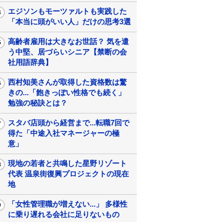
エジソンもモーツァルトも実践した
「本当に頭がいい人」だけの思考3選
高齢者雇用は大きなお世話？ 気を遣
う中堅、居づらいシニア【禁断の会
社用語辞典】
西村知美さんが取得した資格数は驚
きの...「飽きっぽい性格でも続く」
勉強の秘訣とは？
スタバ店頭から経営まで...転職7回で
得た「中途入社マネージャーの極
意」
現地の若者と共鳴した星野リゾート
代表 温泉街復興プロジェクトの現在
地
「女性管理職が増えない...」 多様性
に乗り遅れる会社に足りないもの