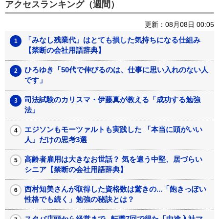
アクセスランキング（週間）
更新：08月08日 00:05
「みなし残業代」はとても損した気持ちになる仕組み
【禁断の会社用語辞典】
ひろゆき「50代で伸びるのは、仕事に思い入れのない人
です」
司法試験のカリスマ・伊藤真が教える「成功する勉強
法」
エジソンもモーツァルトも実践した 「本当に頭がいい
人」だけの思考3選
高齢者雇用は大きなお世話？ 気を遣う中堅、居づらい
シニア【禁断の会社用語辞典】
西村知美さんが取得した資格数は驚きの...「飽きっぽい
性格でも続く」勉強の秘訣とは？
スタバ店頭から経営まで...転職7回で得た「中途入社マ