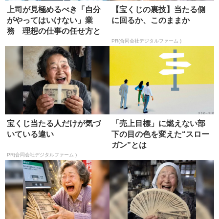
上司が見極めるべき「自分
【宝くじの裏技】当たる側
がやってはいけない」業
に回るか、このままか
務 理想の仕事の任せ方と
は?
PR(合同会社デジタルファーム )
宝くじ当たる人だけが気づ
「売上目標」に燃えない部
いている違い
下の目の色を変えた“スロー
ガン”とは
PR(合同会社デジタルファーム )