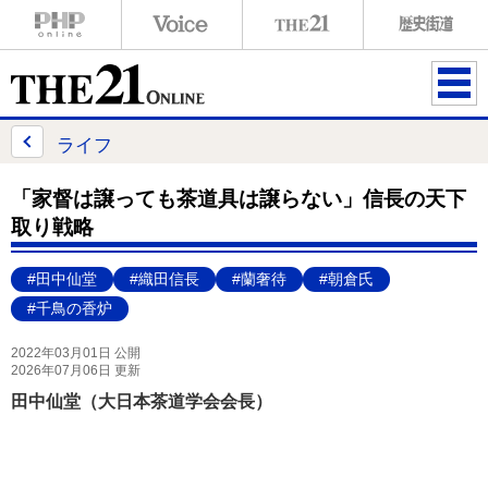
ME
NU
ライフ
「家督は譲っても茶道具は譲らない」信長の天下
取り戦略
#田中仙堂
#織田信長
#蘭奢待
#朝倉氏
#千鳥の香炉
2022年03月01日 公開
2026年07月06日 更新
田中仙堂（大日本茶道学会会長）