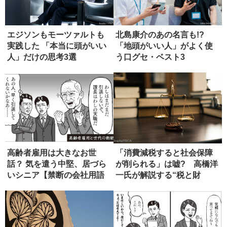
エジソンもモーツァルトも
北島康介のあの名言も!?
実践した 「本当に頭がいい
「地頭がいい人」がよく使
人」だけの思考3選
う口グセ・ベスト3
高齢者雇用は大きなお世
「消費減税すると社会保障
話？ 気を遣う中堅、居づら
が削られる」は嘘? 高橋洋
いシニア【禁断の会社用語
一氏が解説する“税と財
辞典】
源”の真...