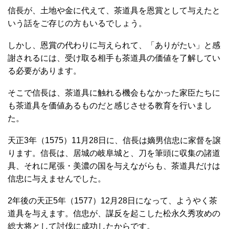
信長が、土地や金に代えて、茶道具を恩賞として与えたと
いう話をご存じの方もいるでしょう。
しかし、恩賞の代わりに与えられて、「ありがたい」と感
謝されるには、受け取る相手も茶道具の価値を了解してい
る必要があります。
そこで信長は、茶道具に触れる機会もなかった家臣たちに
も茶道具を価値あるものだと感じさせる教育を行いまし
た。
天正3年（1575）11月28日に、信長は嫡男信忠に家督を譲
ります。信長は、居城の岐阜城と、刀を筆頭に収集の諸道
具、それに尾張・美濃の国を与えながらも、茶道具だけは
信忠に与えませんでした。
2年後の天正5年（1577）12月28日になって、ようやく茶
道具を与えます。信忠が、謀反を起こした松永久秀攻めの
総大将として討伐に成功したからです。