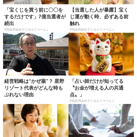
「宝くじを買う前に〇〇を
【当選した人が暴露】宝く
するだけです」7億当選者が
じ運が動く時、必ずある前
続出
触れ
PR(合同会社デジタルファーム )
PR(合同会社デジタルファーム )
経営戦略は“かぜ薬”？ 星野
「占い師だけが知ってる
リゾート代表がどんな時も
〝お金が増える人の共通
ぶれない理由
点〟」
PR(合同会社デジタルファーム )