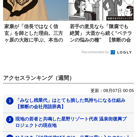
家康が「信長ではなく信
若手の意見なら「陳腐でも
玄」を師とした理由。三方
絶賛」 大昔から続く“ベテラ
ヶ原の大敗に学ぶ、本当の
ンの悩みの種” 【禁断の会
師の選び方
社...
Recommended by
アクセスランキング（週間）
更新：08月07日 00:05
「みなし残業代」はとても損した気持ちになる仕組み
【禁断の会社用語辞典】
現地の若者と共鳴した星野リゾート代表 温泉街復興プ
ロジェクトの現在地