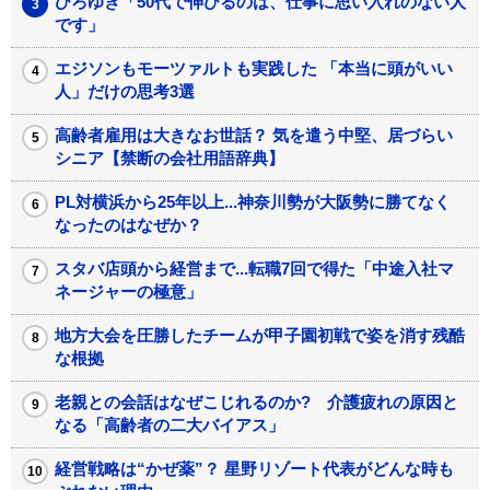
ひろゆき「50代で伸びるのは、仕事に思い入れのない人
です」
エジソンもモーツァルトも実践した 「本当に頭がいい
人」だけの思考3選
高齢者雇用は大きなお世話？ 気を遣う中堅、居づらい
シニア【禁断の会社用語辞典】
PL対横浜から25年以上...神奈川勢が大阪勢に勝てなく
なったのはなぜか？
スタバ店頭から経営まで...転職7回で得た「中途入社マ
ネージャーの極意」
地方大会を圧勝したチームが甲子園初戦で姿を消す残酷
な根拠
老親との会話はなぜこじれるのか? 介護疲れの原因と
なる「高齢者の二大バイアス」
経営戦略は“かぜ薬”？ 星野リゾート代表がどんな時も