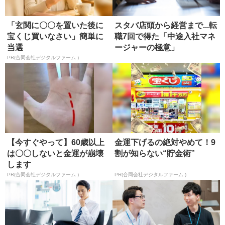
「玄関に〇〇を置いた後に
スタバ店頭から経営まで...転
宝くじ買いなさい」簡単に
職7回で得た「中途入社マネ
当選
ージャーの極意」
PR(合同会社デジタルファーム )
【今すぐやって】60歳以上
金運下げるの絶対やめて！9
は〇〇しないと金運が崩壊
割が知らない“貯金術”
します
PR(合同会社デジタルファーム )
PR(合同会社デジタルファーム )