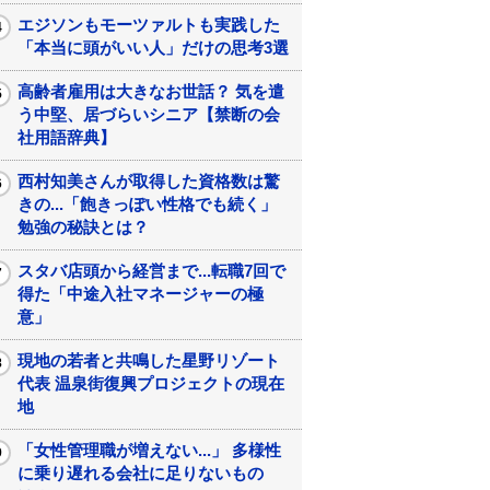
エジソンもモーツァルトも実践した
「本当に頭がいい人」だけの思考3選
高齢者雇用は大きなお世話？ 気を遣
う中堅、居づらいシニア【禁断の会
社用語辞典】
西村知美さんが取得した資格数は驚
きの...「飽きっぽい性格でも続く」
勉強の秘訣とは？
スタバ店頭から経営まで...転職7回で
得た「中途入社マネージャーの極
意」
現地の若者と共鳴した星野リゾート
代表 温泉街復興プロジェクトの現在
地
「女性管理職が増えない...」 多様性
に乗り遅れる会社に足りないもの