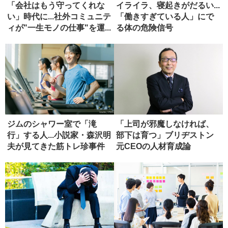
「会社はもう守ってくれな
イライラ、寝起きがだるい...
い」時代に...社外コミュニテ
「働きすぎている人」にで
ィが"一生モノの仕事"を運...
る体の危険信号
ジムのシャワー室で「滝
「上司が邪魔しなければ、
行」する人...小説家・森沢明
部下は育つ」ブリヂストン
夫が見てきた筋トレ珍事件
元C‌E‌Oの人材育成論