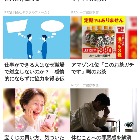
PR(合同会社デジタルファーム )
PR(ハーブ健康本舗)
仕事ができる人はなぜ職場
アマゾン1位「このお茶ガチ
で対立しないのか？ 感情
です」噂のお茶
的にならずに協力を得る伝
え方
PR(ハーブ健康本舗)
宝くじの買い方、気づいた
休むことへの罪悪感を解消