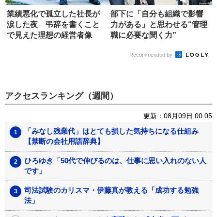
業績悪化で孤立した社長が
部下に「自分も組織で影響
涙した夜 弔辞を書くこと
力がある」と思わせる“管理
で見えた理想の経営者像
職に必要な聞く力”
Recommended by
アクセスランキング（週間）
更新：08月09日 00:05
「みなし残業代」はとても損した気持ちになる仕組み
【禁断の会社用語辞典】
ひろゆき「50代で伸びるのは、仕事に思い入れのない人
です」
司法試験のカリスマ・伊藤真が教える「成功する勉強
法」