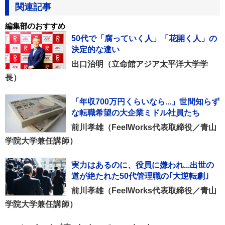
関連記事
編集部のおすすめ
50代で「腐っていく人」「花開く人」の
決定的な違い
出口治明（立命館アジア太平洋大学学
長）
「年収700万円くらいなら...」世間知らず
な転職希望の大企業ミドル社員たち
前川孝雄（FeelWorks代表取締役／青山
学院大学兼任講師）
実力はあるのに、役員に嫌われ...出世の
道が絶たれた50代管理職の｢大逆転劇｣
前川孝雄（FeelWorks代表取締役／青山
学院大学兼任講師）