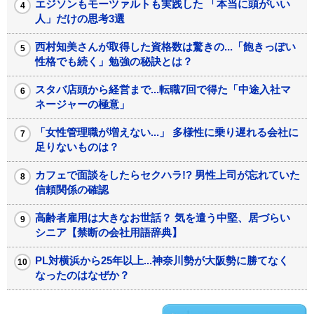
エジソンもモーツァルトも実践した 「本当に頭がいい
人」だけの思考3選
西村知美さんが取得した資格数は驚きの...「飽きっぽい
性格でも続く」勉強の秘訣とは？
スタバ店頭から経営まで...転職7回で得た「中途入社マ
ネージャーの極意」
「女性管理職が増えない...」 多様性に乗り遅れる会社に
足りないものは？
カフェで面談をしたらセクハラ!? 男性上司が忘れていた
信頼関係の確認
高齢者雇用は大きなお世話？ 気を遣う中堅、居づらい
シニア【禁断の会社用語辞典】
PL対横浜から25年以上...神奈川勢が大阪勢に勝てなく
なったのはなぜか？