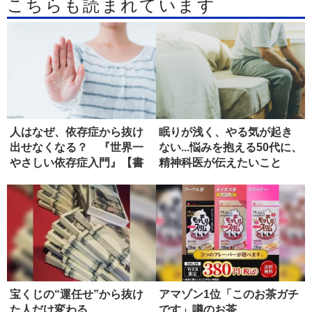
こちらも読まれています
人はなぜ、依存症から抜け
眠りが浅く、やる気が起き
出せなくなる？ 『世界一
ない...悩みを抱える50代に、
やさしい依存症入門』【書
精神科医が伝えたいこと
評】
宝くじの“運任せ”から抜け
アマゾン1位「このお茶ガチ
た人だけ変わる
です」噂のお茶