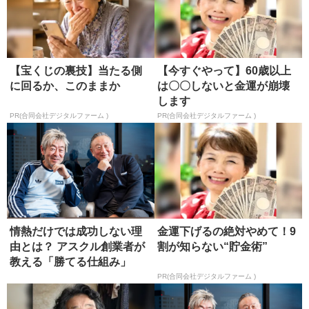
【宝くじの裏技】当たる側
【今すぐやって】60歳以上
に回るか、このままか
は〇〇しないと金運が崩壊
します
PR(合同会社デジタルファーム )
PR(合同会社デジタルファーム )
情熱だけでは成功しない理
金運下げるの絶対やめて！9
由とは？ アスクル創業者が
割が知らない“貯金術”
教える「勝てる仕組み」
PR(合同会社デジタルファーム )