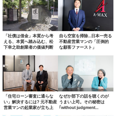
「社債は借金」本質から考
自ら空室を掃除...日本一売る
える、本質へ踏み込む、松
不動産営業マンの「圧倒的
下幸之助創業者の価値判断
な顧客ファースト」
力を思い...
「住宅ローン審査に通らな
なぜか部下の話を聴くのが
い」解決するには? 元不動産
うまい上司。その秘密は
営業マンの起業家が立ち上
｢without judgment...
げた...