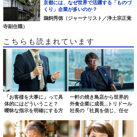
京都には、なぜ世界で活躍する「ものづ
くり」企業が多いのか？
鵜飼秀徳（ジャーナリスト／浄土宗正覚
寺副住職）
こちらも読まれています
「お客様を大事に」って具
一軒の焼き鳥店から世界的
体的にはどういうこと？
外食企業に成長...トリドール
曖昧な指示を明確にする方
社長の「社員を信じ、任せ
法
る...