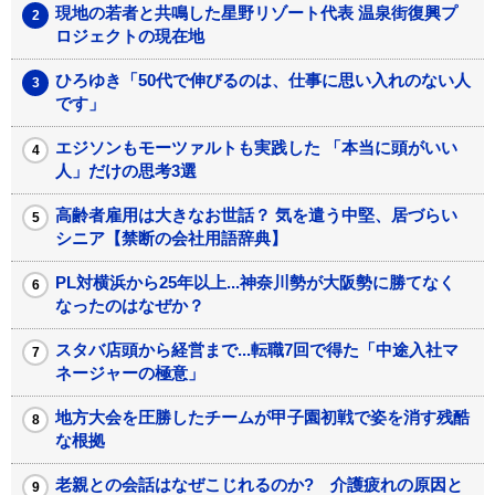
現地の若者と共鳴した星野リゾート代表 温泉街復興プ
ロジェクトの現在地
ひろゆき「50代で伸びるのは、仕事に思い入れのない人
です」
エジソンもモーツァルトも実践した 「本当に頭がいい
人」だけの思考3選
高齢者雇用は大きなお世話？ 気を遣う中堅、居づらい
シニア【禁断の会社用語辞典】
PL対横浜から25年以上...神奈川勢が大阪勢に勝てなく
なったのはなぜか？
スタバ店頭から経営まで...転職7回で得た「中途入社マ
ネージャーの極意」
地方大会を圧勝したチームが甲子園初戦で姿を消す残酷
な根拠
老親との会話はなぜこじれるのか? 介護疲れの原因と