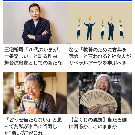
三宅裕司「70代のいまが、
なぜ「教養のために古典を
一番楽しい」と語る理由
読め」と言われる? 社会人が
舞台演出家としての新たな
リベラルアーツを学ぶべき
境地
理由
「どうせ当たらない」と思
【宝くじの裏技】当たる側
ってた私が本当に当選し
に回るか、このままか
た“買い方”がこれ