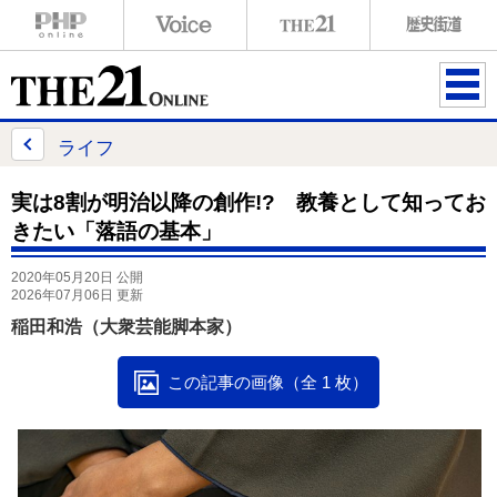
ME
NU
ライフ
実は8割が明治以降の創作!? 教養として知ってお
きたい「落語の基本」
2020年05月20日 公開
2026年07月06日 更新
稲田和浩（大衆芸能脚本家）
この記事の画像（全 1 枚）