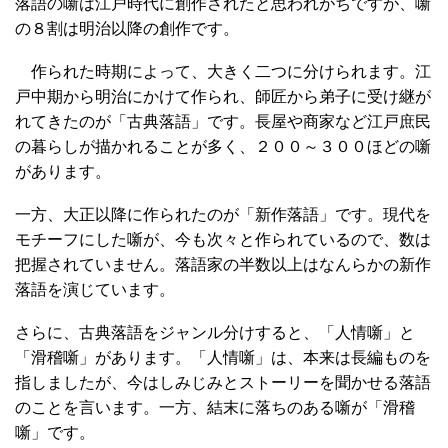
落語の噺は江戸時代に創作されたと思われがちですが、噺
の８割は明治以降の創作です。
作られた時期によって、大きく二つに分けられます。江
戸中期から明治にかけて作られ、師匠から弟子に受け継が
れてきたのが「古典落語」です。長屋や商家など江戸庶民
の暮らしが描かれることが多く、２００～３００ほどの噺
があります。
一方、大正以降に作られたのが「新作落語」です。現代を
モチーフにした噺が、今も次々と作られているので、数は
把握されていません。落語家の半数以上はなんらかの新作
落語を演じています。
さらに、古典落語をジャンル分けすると、「人情噺」と
「滑稽噺」があります。「人情噺」は、本来は長編ものを
指しましたが、今はしみじみとストーリーを聞かせる落語
のことを言います。一方、結末に落ちのある噺が「滑稽
噺」です。