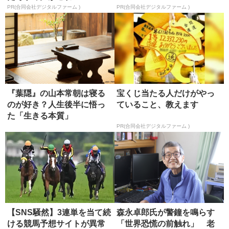
PR(合同会社デジタルファーム )
PR(合同会社デジタルファーム )
『葉隠』の山本常朝は寝る
宝くじ当たる人だけがやっ
のが好き？人生後半に悟っ
ていること、教えます
た「生きる本質」
PR(合同会社デジタルファーム )
【SNS騒然】3連単を当て続
森永卓郎氏が警鐘を鳴らす
ける競馬予想サイトが異常
「世界恐慌の前触れ」 老