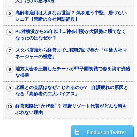
人」だけの思考3選
高齢者雇用は大きなお世話？ 気を遣う中堅、居づらい
シニア【禁断の会社用語辞典】
PL対横浜から25年以上...神奈川勢が大阪勢に勝てなく
なったのはなぜか？
スタバ店頭から経営まで...転職7回で得た「中途入社マ
ネージャーの極意」
地方大会を圧勝したチームが甲子園初戦で姿を消す残酷
な根拠
老親との会話はなぜこじれるのか? 介護疲れの原因と
なる「高齢者の二大バイアス」
経営戦略は“かぜ薬”？ 星野リゾート代表がどんな時も
ぶれない理由