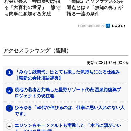
お笑い芸人・寺田寛明が語
『葉隠』とソクラテスの共
る「大喜利の世界」 誰で
通点とは？「無知の知」が
も簡単に参加する方法
語る一流の条件
Recommended by
アクセスランキング（週間）
更新：08月07日 00:05
「みなし残業代」はとても損した気持ちになる仕組み
【禁断の会社用語辞典】
現地の若者と共鳴した星野リゾート代表 温泉街復興プ
ロジェクトの現在地
ひろゆき「50代で伸びるのは、仕事に思い入れのない人
です」
エジソンもモーツァルトも実践した 「本当に頭がいい