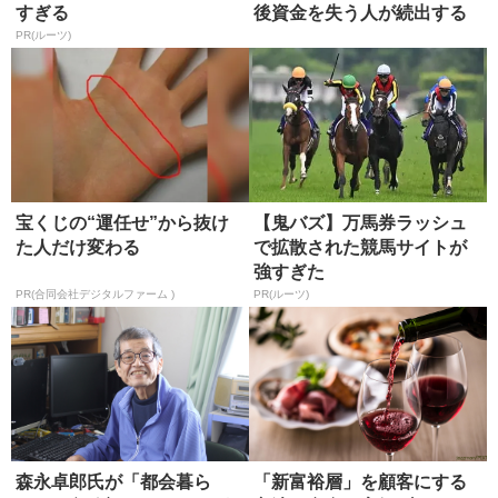
すぎる
後資金を失う人が続出する
未来
PR(ルーツ)
宝くじの“運任せ”から抜け
【鬼バズ】万馬券ラッシュ
た人だけ変わる
で拡散された競馬サイトが
強すぎた
PR(合同会社デジタルファーム )
PR(ルーツ)
森永卓郎氏が「都会暮ら
「新富裕層」を顧客にする