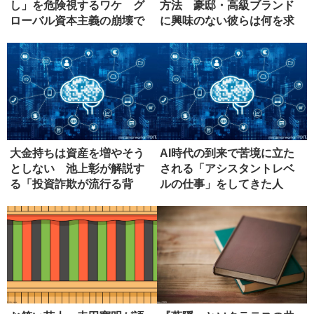
し」を危険視するワケ グ
方法 豪邸・高級ブランド
ローバル資本主義の崩壊で
に興味のない彼らは何を求
起こる悲劇
めるか
大金持ちは資産を増やそう
AI時代の到来で苦境に立た
としない 池上彰が解説す
される「アシスタントレベ
る「投資詐欺が流行る背
ルの仕事」をしてきた人
景」