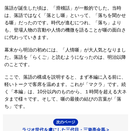
落語が誕生した頃は、「滑稽話」が一般的でした。当時
は、落語ではなく「落とし噺」といって、「落ちを聞かせ
る噺」だったのです。時代が進むにつれ、「落ち」より
も、登場人物の言動や人情の機微を語ることが噺の面白さ
に代わっていきます。
幕末から明治の初めには、「人情噺」が大人気となりまし
た。落語を「らくご」と読むようになったのは、明治以降
のことです。
ここで、落語の構成を説明すると、まず本編に入る前に、
軽いトークで客席を温めます。これが「マクラ」です。続
く「本編」は、10分以内のものから、１時間を超える大ネ
タまで様々です。そして、噺の最後の結びの言葉が「落
ち」です。
次のページ
ラジオ世代を虜にした三代目・三遊亭金馬 >