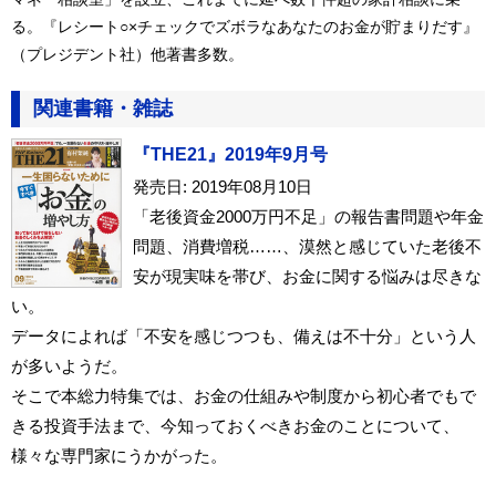
る。『レシート○×チェックでズボラなあなたのお金が貯まりだす』
（プレジデント社）他著書多数。
関連書籍・雑誌
『THE21』2019年9月号
発売日: 2019年08月10日
「老後資金2000万円不足」の報告書問題や年金
問題、消費増税……、漠然と感じていた老後不
安が現実味を帯び、お金に関する悩みは尽きな
い。
データによれば「不安を感じつつも、備えは不十分」という人
が多いようだ。
そこで本総力特集では、お金の仕組みや制度から初心者でもで
きる投資手法まで、今知っておくべきお金のことについて、
様々な専門家にうかがった。