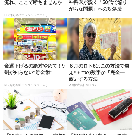
流れ、ここで断ちませんか
神科医が説く「50代で陥り
がちな問題」への対処法
PR(合同会社デジタルファーム )
金運下げるの絶対やめて！9
８月のロト6はこの方法で買
割が知らない“貯金術”
え!!６つの数字が『完全一
致』する方法
PR(合同会社デジタルファーム )
PR(株式会社MURA)