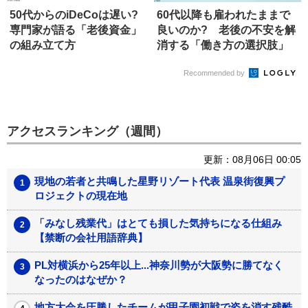
50代からのiDeCoは遅い?
60代以降も雇われたままで
専門家が語る「老後資金」
良いのか? 老後の不安を解
の組み立て方
消する「働き方の選択肢」
Recommended by
アクセスランキング（週間）
更新：08月06日 00:05
現地の若者と共鳴した星野リゾート代表 温泉街復興プ
ロジェクトの現在地
「みなし残業代」はとても損した気持ちになる仕組み
【禁断の会社用語辞典】
PL対横浜から25年以上...神奈川勢が大阪勢に勝てなく
なったのはなぜか？
地方大会を圧勝したチームが甲子園初戦で姿を消す残酷