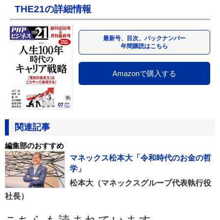
THE21の詳細情報
最新号、目次、バックナンバー
年間購読はこちら
Amazonで購入する
関連記事
編集部のおすすめ
マネックス松本大「令和時代のお金の哲
学」
松本大（マネックスグループ代表執行役
社長）