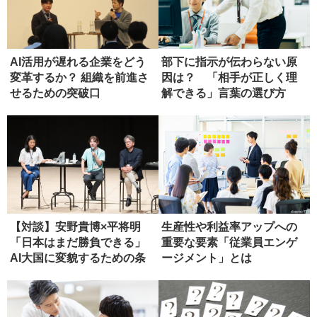
AI活用が遅れる企業をどう
部下に指示が伝わらない原
変革するか？ 組織を前進さ
因は？ 「相手が正しく理
せるための突破口
解できる」言葉の選び方
【対談】安野貴博×平将明
生産性や利益率アップへの
「日本はまだ勝負できる」
重要な要素「従業員エンゲ
AI大国に変貌するための条
ージメント」とは
件