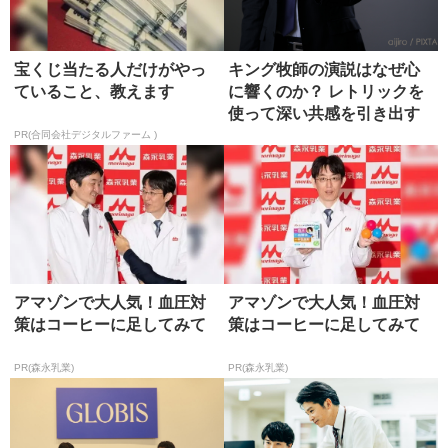
宝くじ当たる人だけがやっ
キング牧師の演説はなぜ心
ていること、教えます
に響くのか？ レトリックを
使って深い共感を引き出す
方法
PR(合同会社デジタルファーム )
アマゾンで大人気！血圧対
アマゾンで大人気！血圧対
策はコーヒーに足してみて
策はコーヒーに足してみて
PR(森永乳業)
PR(森永乳業)