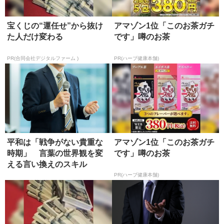
宝くじの“運任せ”から抜け
アマゾン1位「このお茶ガチ
た人だけ変わる
です」噂のお茶
PR(合同会社デジタルファーム )
PR(ハーブ健康本舗)
平和は「戦争がない貴重な
アマゾン1位「このお茶ガチ
時期」 言葉の世界観を変
です」噂のお茶
える言い換えのスキル
PR(ハーブ健康本舗)