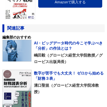
Amazonで購入する
関連記事
編集部のおすすめ
AI・ビッグデータ時代の今こそ学ぶべき
「分析」の作法とは？
嶋田毅（グロービス経営大学院教授／グ
ロービス出版局長）
数字が苦手でも大丈夫！ ゼロから始める
「財務３表」
溝口聖規（グロービス経営大学院准教
授）