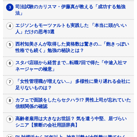
司法試験のカリスマ・伊藤真が教える「成功する勉強
法」
エジソンもモーツァルトも実践した 「本当に頭がいい
人」だけの思考3選
西村知美さんが取得した資格数は驚きの...「飽きっぽい
性格でも続く」勉強の秘訣とは？
スタバ店頭から経営まで...転職7回で得た「中途入社マ
ネージャーの極意」
「女性管理職が増えない...」 多様性に乗り遅れる会社に
足りないものは？
カフェで面談をしたらセクハラ!? 男性上司が忘れていた
信頼関係の確認
高齢者雇用は大きなお世話？ 気を遣う中堅、居づらい
シニア【禁断の会社用語辞典】