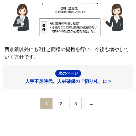
西京銀以外にも2社と同様の提携を行い、今後も増やして
いく方針です。
次のページ
人手不足時代。人材確保の「切り札」に >
1
2
3
→