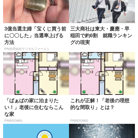
3億当選主婦「宝くじ買う前
三大商社は東大・慶應・早
に〇〇した」当選率上げる
稲田で約6割 就職ランキン
方法
グの現実
PR(合同会社デジタルファーム )
「ばぁばの家に泊まりた
これが正解！「老後の理想
い！」老後に住むならこん
的な間取り」とは？
な家
PR(ROOMS)
PR(ROOMS)