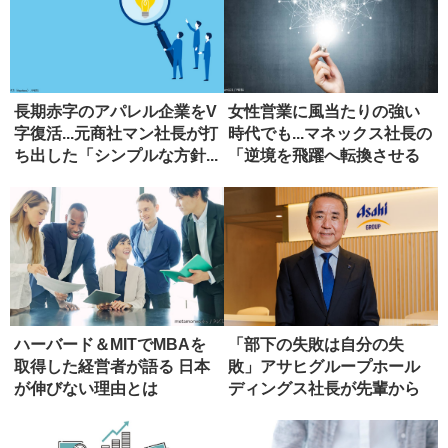
長期赤字のアパレル企業をV
女性営業に風当たりの強い
字復活...元商社マン社長が打
時代でも...マネックス社長の
ち出した「シンプルな方針...
「逆境を飛躍へ転換させる
力...
ハーバード＆MITでMBAを
「部下の失敗は自分の失
取得した経営者が語る 日本
敗」アサヒグループホール
が伸びない理由とは
ディングス社長が先輩から
学んだ、リ...