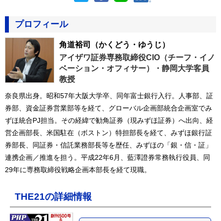
プロフィール
角道裕司
（かくどう・ゆうじ）
アイザワ証券専務取締役CIO（チーフ・イノ
ベーション・オフィサー）・静岡大学客員
教授
奈良県出身。昭和57年大阪大学卒、同年富士銀行入行。人事部、証
券部、資金証券営業部等を経て、グローバル企画部統合企画室でみ
ずほ統合PJ担当。その経緯で勧角証券（現みずほ証券）へ出向、経
営企画部長、米国駐在（ボストン）特担部長を経て、みずほ銀行証
券部長、同証券・信託業務部長等を歴任、みずほの「銀・信・証」
連携企画／推進を担う。平成22年6月、藍澤證券常務執行役員、同
29年に専務取締役戦略企画本部長を経て現職。
THE21の詳細情報