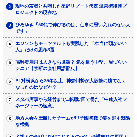
現地の若者と共鳴した星野リゾート代表 温泉街復興プ
ロジェクトの現在地
ひろゆき「50代で伸びるのは、仕事に思い入れのない人
です」
エジソンもモーツァルトも実践した 「本当に頭がいい
人」だけの思考3選
高齢者雇用は大きなお世話？ 気を遣う中堅、居づらい
シニア【禁断の会社用語辞典】
PL対横浜から25年以上...神奈川勢が大阪勢に勝てなく
なったのはなぜか？
スタバ店頭から経営まで...転職7回で得た「中途入社マ
ネージャーの極意」
地方大会を圧勝したチームが甲子園初戦で姿を消す残酷
な根拠
老親との会話はなぜこじれるのか? 介護疲れの原因と