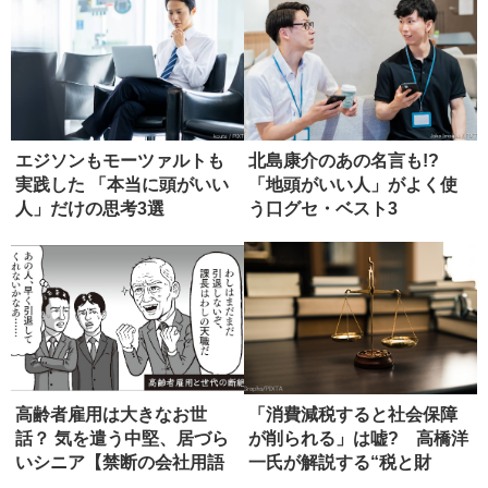
エジソンもモーツァルトも
北島康介のあの名言も!?
実践した 「本当に頭がいい
「地頭がいい人」がよく使
人」だけの思考3選
う口グセ・ベスト3
高齢者雇用は大きなお世
「消費減税すると社会保障
話？ 気を遣う中堅、居づら
が削られる」は嘘? 高橋洋
いシニア【禁断の会社用語
一氏が解説する“税と財
辞典】
源”の真...