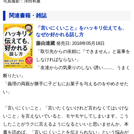
写真撮影：澤田和夏
関連書籍・雑誌
「言いにくいこと」をハッキリ伝えても、
なぜか好かれる話し方
藤由達藏
発売日: 2018年05月18日
「取引先からの依頼に『できません』と返事を
しなければならない」
「友達からの気乗りのしない誘い……、うまく
断りたい」
「義理の両親が勝手に子どもにお菓子を与えるのをやめさせた
い」
「言いにくいこと」「言いたくないけれど言わなくてはいけな
いこと」を言えないでいると、モヤモヤしてしまいます。こう
したことがラクに言えるようになるといいと思いませんか。本
書を読めば、「言いにくいことを伝えられない」という悩みが