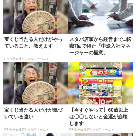
宝くじ当たる人だけがやっ
スタバ店頭から経営まで...転
ていること、教えます
職7回で得た「中途入社マネ
ージャーの極意」
PR(合同会社デジタルファーム )
宝くじ当たる人だけが気づ
【今すぐやって】60歳以上
いている違い
は〇〇しないと金運が崩壊
します
PR(合同会社デジタルファーム )
PR(合同会社デジタルファーム )