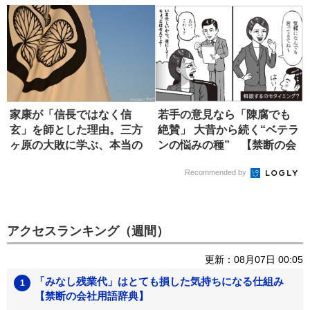
家康が「信長ではなく信
若手の意見なら「陳腐でも
玄」を師とした理由。三方
絶賛」 大昔から続く“ベテラ
ヶ原の大敗に学ぶ、本当の
ンの悩みの種” 【禁断の会
師の選び方
社...
Recommended by
アクセスランキング（週間）
更新：08月07日 00:05
「みなし残業代」はとても損した気持ちになる仕組み
【禁断の会社用語辞典】