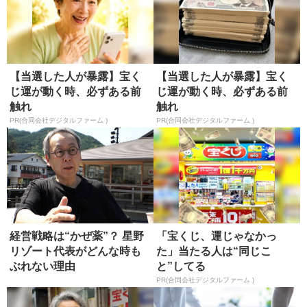
【当選した人が暴露】宝く
【当選した人が暴露】宝く
じ運が動く時、必ずある前
じ運が動く時、必ずある前
触れ
触れ
PR(合同会社デジタルファーム )
PR(合同会社デジタルファーム )
経営戦略は“かぜ薬”？ 星野
「宝くじ、運じゃなかっ
リゾート代表がどんな時も
た」当たる人は“同じこ
ぶれない理由
と”してる
PR(合同会社デジタルファーム )