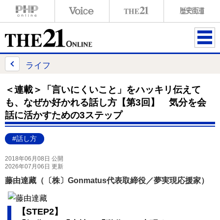
ME
NU
ライフ
＜連載＞「言いにくいこと」をハッキリ伝えて
も、なぜか好かれる話し方【第3回】 気分を会
話に活かすための3ステップ
#話し方
2018年06月08日 公開
2026年07月06日 更新
藤由達藏（〔株〕Gonmatus代表取締役／夢実現応援家）
【STEP2】