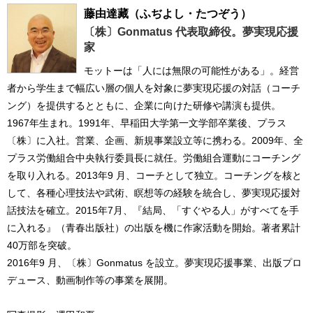
藤由達藏
（ふぢよし・たつぞう）
〔株〕Gonmatus 代表取締役。夢実現応援
家
モットーは「人には無限の可能性がある」。経営
者から学生まで幅広い層の個人を対象に夢実現応援の対話（コーチ
ング）を提供するとともに、企業に向けた研修や講演も提供。
1967年生まれ。1991年、早稲田大学第一文学部卒業後、プラス
〔株〕に入社。営業、企画、新規事業設立等に携わる。2009年、全
プラス労働組合中央執行委員長に就任。労働組合運動にコーチング
を取り入れる。2013年9 月、コーチとして独立。コーチングを核と
して、各種心理技法や武術、瞑想等の経験を統合し、夢実現応援対
話技法を確立。2015年7月、『結局、「すぐやる人」がすべてを手
に入れる』（青春出版社）の出版を機に作家活動を開始。著者累計
40万部を突破。
2016年9 月、〔株〕Gonmatus を設立。夢実現応援事業、出版プロ
デュース、動画制作等の事業を展開。