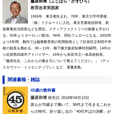
藤原和博
（ふじはら・かずひろ）
教育改革実践家
1955年、東京都生まれ。78年、東京大学卒業後、
〔株〕リクルートに入社。東京営業統括部長、新
規事業担当部長などを歴任。メディアファクトリーの創業も手がけ
る。93年よりヨーロッパ駐在。96年、同社フェローとなる。2003年
より5年間、都内では義務教育初の民間校長として杉並区立和田中学
校の校長を務める。08～11年、橋下徹大阪府知事特別顧問。14年か
ら佐賀県武雄市アドバイザー。16年から奈良市立一条高校校長。
『藤原先生、これからの働き方について教えてください。』（ディ
スカヴァー・トゥエンティワン）など、著書多数。
関連書籍・雑誌
45歳の教科書
藤原和博
発売日: 2018年04月12日
誰もが70歳まで働いて、90代まで生きるこれか
らの時代、折り返し点の「40代半ばの決断」が