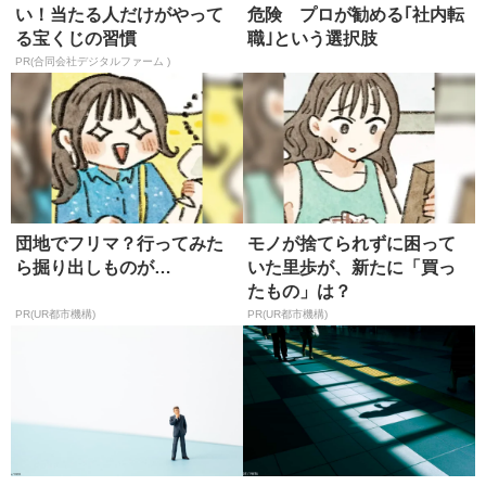
い！当たる人だけがやって
危険 プロが勧める｢社内転
る宝くじの習慣
職｣という選択肢
PR(合同会社デジタルファーム )
団地でフリマ？行ってみた
モノが捨てられずに困って
ら掘り出しものが…
いた里歩が、新たに「買っ
たもの」は？
PR(UR都市機構)
PR(UR都市機構)