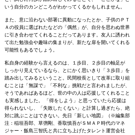
いう自分のカンどころがわかってくるかもしれません。
また、意に沿わない部署に異動になったとか、子供のＰＴ
Ａの役員に選ばれたなどの「偶然」が、自分を思わぬ世界
に引き合わせてくれることだってあります。友人に誘われ
て出た勉強会や趣味の集まりが、新たな扉を開いてくれる
可能性もあるでしょう。
私自身の経験から言えるのは、１歩目、２歩目の軸足が
しっかり見えているなら、とにかく思いきり「３歩目」を
踏み出してみるということ。民間校長として改革に取り組
むことは「無謀で」「不利な」挑戦だと言われましたが、
そうであればあるほど、世の中の人は応援してくれること
も実感しました。 「得をしよう」と思っていたら応援は
得られないし、「失敗したくない」と計算し過ぎたら、絶
対に跳ぶことはできない。先日「新しい地図」（※編集部
注：稲垣吾郎、草彅剛、香取慎吾がＳＭＡＰ時代のマネ
ジャー・飯島三智氏と共に立ち上げたタレント運営会社