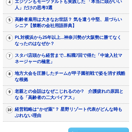
エジソンもモーツァルトも実践した 「本当に頭がいい
人」だけの思考3選
高齢者雇用は大きなお世話？ 気を遣う中堅、居づらい
シニア【禁断の会社用語辞典】
PL対横浜から25年以上...神奈川勢が大阪勢に勝てなく
なったのはなぜか？
スタバ店頭から経営まで...転職7回で得た「中途入社マ
ネージャーの極意」
地方大会を圧勝したチームが甲子園初戦で姿を消す残酷
な根拠
老親との会話はなぜこじれるのか? 介護疲れの原因と
なる「高齢者の二大バイアス」
経営戦略は“かぜ薬”？ 星野リゾート代表がどんな時も
ぶれない理由