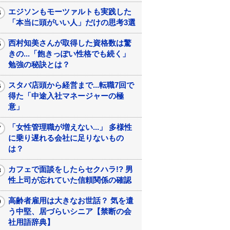
エジソンもモーツァルトも実践した
「本当に頭がいい人」だけの思考3選
西村知美さんが取得した資格数は驚
きの...「飽きっぽい性格でも続く」
勉強の秘訣とは？
スタバ店頭から経営まで...転職7回で
得た「中途入社マネージャーの極
意」
「女性管理職が増えない...」 多様性
に乗り遅れる会社に足りないもの
は？
カフェで面談をしたらセクハラ!? 男
性上司が忘れていた信頼関係の確認
高齢者雇用は大きなお世話？ 気を遣
う中堅、居づらいシニア【禁断の会
社用語辞典】