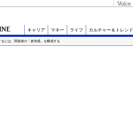
キャリア
マネー
ライフ
カルチャー＆トレン
するには、関係者の「参加感」を醸成する