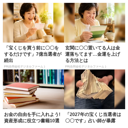
「宝くじを買う前に〇〇を
玄関に〇〇置いてる人は金
するだけです」7億当選者が
運落ちてます…金運を上げ
続出
る方法とは
PR(合同会社デジタルファーム )
PR(合同会社デジタルファーム )
お金の自由を手に入れよう!
「2027年の宝くじ当選者は
資産形成に役立つ書籍10選
〇〇です」占い師が暴露