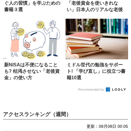
ぐ人の習慣」を学ぶための
「老後資金を使いきれな
書籍３選
い」日本人のリアルな老後
新NISAは不便になること
ミドル世代の勉強をサポー
も? 枯渇させない「老後資
ト! 「学び直し」に役立つ書
金」の使い方
籍10選
Recommended by
アクセスランキング（週間）
更新：08月08日 00:05