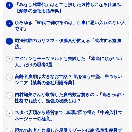
「みなし残業代」はとても損した気持ちになる仕組み
【禁断の会社用語辞典】
ひろゆき「50代で伸びるのは、仕事に思い入れのない人
です」
司法試験のカリスマ・伊藤真が教える「成功する勉強
法」
エジソンもモーツァルトも実践した 「本当に頭がいい
人」だけの思考3選
高齢者雇用は大きなお世話？ 気を遣う中堅、居づらい
シニア【禁断の会社用語辞典】
西村知美さんが取得した資格数は驚きの...「飽きっぽい
性格でも続く」勉強の秘訣とは？
スタバ店頭から経営まで...転職7回で得た「中途入社マ
ネージャーの極意」
現地の若者と共鳴した星野リゾート代表 温泉街復興プ