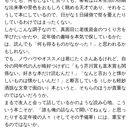
もっとも、何もしないと言っても、著者は日常生活の些細
な出来事や景色をおもしろく眺める天才であり、それをこ
うして本にしているので、日がな１日縁側で世を憂えたり
しているわけではまったくない。
しかしこんな調子なので、真面目に老後資金のつくり方を
学びたいかたや、定年後の趣味を本気で探しているかた
は、読んでも「何も得るものがなかった！」と思われるか
もしれない。
でも、ノウハウやオススメは巷にたくさんあるけれど、自
分の同年代の人が格好つけずに「もう芥川賞も直木賞も関
係ない。好きな本だけ読むんだ！」「なんと言おうと懐か
しいものは懐かしいんだ！」と断言している（しかも軽妙
洒脱な文章で面白い）本というと、そちらのほうが貴重な
のではないだろうか。
まるで友人と会って話しているかのような読み心地。こう
いう本こそが、「誰も俺の話なんて聞いてねぇな」と思っ
たりする定年後の人々（そしてその予備軍）には、重宝す
るのではないか。