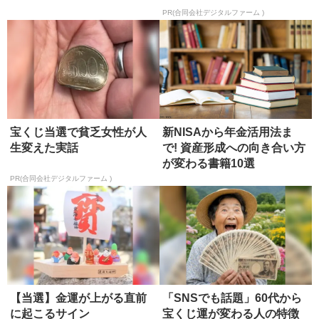
PR(合同会社デジタルファーム )
宝くじ当選で貧乏女性が人
新NISAから年金活用法ま
生変えた実話
で! 資産形成への向き合い方
が変わる書籍10選
PR(合同会社デジタルファーム )
【当選】金運が上がる直前
「SNSでも話題」60代から
に起こるサイン
宝くじ運が変わる人の特徴