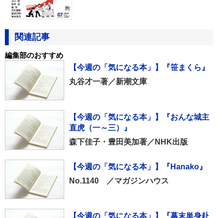
関連記事
編集部のおすすめ
【今週の「気になる本」】『笹まくら』
丸谷才一著／新潮文庫
【今週の「気になる本」】『おんな城主
直虎（一～三）』
森下佳子・豊田美加著／NHK出版
【今週の「気になる本」】『Hanako』
No.1140 ／マガジンハウス
【今週の「気になる本」】『幕末単身赴