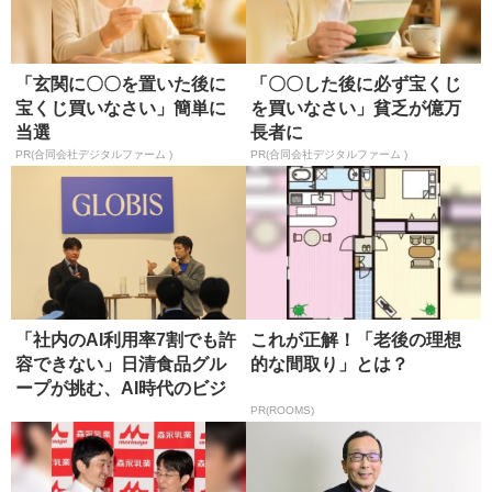
「玄関に〇〇を置いた後に
「〇〇した後に必ず宝くじ
宝くじ買いなさい」簡単に
を買いなさい」貧乏が億万
当選
長者に
PR(合同会社デジタルファーム )
PR(合同会社デジタルファーム )
「社内のAI利用率7割でも許
これが正解！「老後の理想
容できない」日清食品グル
的な間取り」とは？
ープが挑む、AI時代のビジ
ネ...
PR(ROOMS)