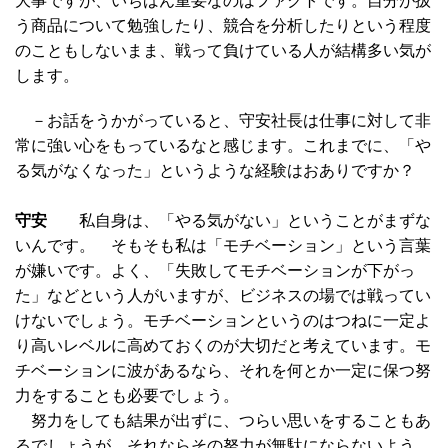
大事ですが、いちばん重要なのはファクトです。自分が扱
う商品について勉強したり、競合を分析したりという程度
のこともしないまま、戦って負けている人が結構多い気が
します。
－お話をうかがっていると、守安社長は仕事に対して非
常に強い心をもっているなと感じます。これまでに、「や
る気がなくなった」というような経験はおありですか？
守安
私自身は、「やる気がない」ということがまずな
いんです。 そもそも私は「モチベーション」という言葉
が嫌いです。よく、「失敗してモチベーションが下がっ
た」などという人がいますが、ビジネスの場では戦ってい
けないでしょう。モチベーションというのはつねに一定よ
り高いレベルに高めておくのが大切だと考えています。モ
チベーションに波があるなら、それを何とか一定に保つ努
力をすることも必要でしょう。
努力をしても結果が出ずに、つらい思いをすることもあ
るでしょうが、それならその努力が無駄にならないよう、