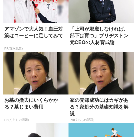
アマゾンで大人気！血圧対
「上司が邪魔しなければ、
策はコーヒーに足してみて
部下は育つ」ブリヂストン
元C‌E‌Oの人材育成論
PR(森永乳業)
お墓の撤去にいくらかか
家の売却成功にはカギがあ
る？墓じまい費用
る？家処分の基礎知識を解
説
PR(くらしの話題)
PR(くらしの話題)