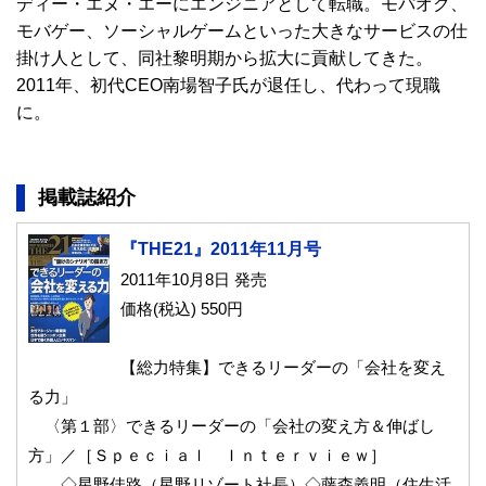
ディー・エヌ・エーにエンジニアとして転職。モパオク、
モバゲー、ソーシャルゲームといった大きなサービスの仕
掛け人として、同社黎明期から拡大に貢献してきた。
2011年、初代CEO南場智子氏が退任し、代わって現職
に。
掲載誌紹介
『THE21』2011年11月号
2011年10月8日 発売
価格(税込) 550円
【総力特集】できるリーダーの「会社を変え
る力」
〈第１部〉できるリーダーの「会社の変え方＆伸ばし
方」／［Ｓｐｅｃｉａｌ Ｉｎｔｅｒｖｉｅｗ］
◇星野佳路（星野リゾート社長）◇藤森義明（住生活