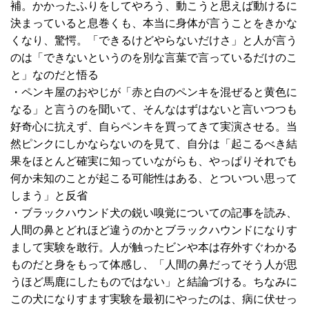
補。かかったふりをしてやろう、動こうと思えば動けるに
決まっていると息巻くも、本当に身体が言うことをきかな
くなり、驚愕。「できるけどやらないだけさ」と人が言う
のは「できないというのを別な言葉で言っているだけのこ
と」なのだと悟る
・ペンキ屋のおやじが「赤と白のペンキを混ぜると黄色に
なる」と言うのを聞いて、そんなはずはないと言いつつも
好奇心に抗えず、自らペンキを買ってきて実演させる。当
然ピンクにしかならないのを見て、自分は「起こるべき結
果をほとんど確実に知っていながらも、やっぱりそれでも
何か未知のことが起こる可能性はある、とついつい思って
しまう」と反省
・ブラックハウンド犬の鋭い嗅覚についての記事を読み、
人間の鼻とどれほど違うのかとブラックハウンドになりす
まして実験を敢行。人が触ったビンや本は存外すぐわかる
ものだと身をもって体感し、「人間の鼻だってそう人が思
うほど馬鹿にしたものではない」と結論づける。ちなみに
この犬になりすます実験を最初にやったのは、病に伏せっ