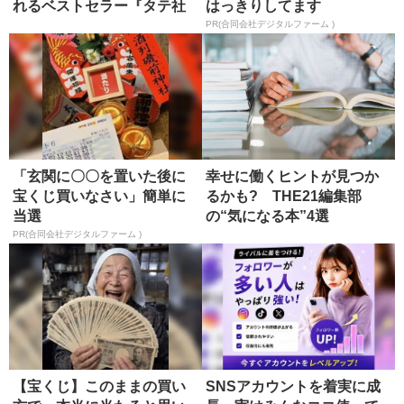
れるベストセラー『タテ社
はっきりしてます
会の人...
PR(合同会社デジタルファーム )
「玄関に〇〇を置いた後に
幸せに働くヒントが見つか
宝くじ買いなさい」簡単に
るかも? THE21編集部
当選
の“気になる本”4選
PR(合同会社デジタルファーム )
【宝くじ】このままの買い
SNSアカウントを着実に成