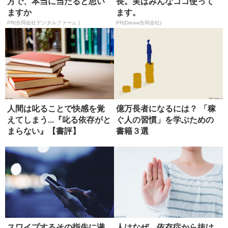
方で、本当に当たると思い
長。実はみんなココ使って
ますか
ます。
PR(合同会社デジタルファーム )
PR(Dreaw合同会社)
人間は叱ることで快感を覚
億万長者になるには？ 「稼
えてしまう...『叱る依存がと
ぐ人の習慣」を学ぶための
まらない』【書評】
書籍３選
スワイプするその指先に潜
人はなぜ、依存症から抜け