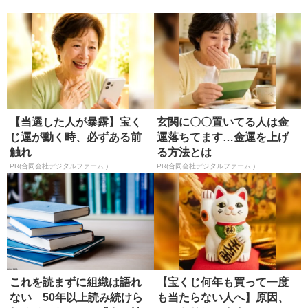
【書評】
【当選した人が暴露】宝く
玄関に〇〇置いてる人は金
じ運が動く時、必ずある前
運落ちてます…金運を上げ
触れ
る方法とは
PR(合同会社デジタルファーム )
PR(合同会社デジタルファーム )
これを読まずに組織は語れ
【宝くじ何年も買って一度
ない 50年以上読み続けら
も当たらない人へ】原因、