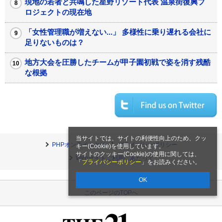
現地の若者と共鳴した星野リゾート代表 温泉街復興プ
ロジェクトの現在地
「女性管理職が増えない...」 多様性に乗り遅れる会社に
足りないものは？
地方大会を圧勝したチームが甲子園初戦で姿を消す残酷
な根拠
当サイトでは、サイトの利便性向上のため、クッ
PHPオンラインとは
プライバシーポリシー
キー(Cookie)を使用しています。
サイトのクッキー(Cookie)の使用に関しては、
Webサイトご利用にあたって
「
プライバシーポリシー
」をお読みください。
OK
このページのTOPへ