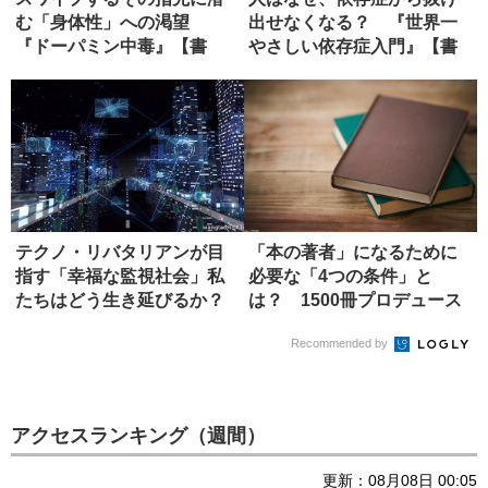
む「身体性」への渇望
出せなくなる？ 『世界一
『ドーパミン中毒』【書
やさしい依存症入門』【書
評】
評】
テクノ・リバタリアンが目
「本の著者」になるために
指す「幸福な監視社会」私
必要な「4つの条件」と
たちはどう生き延びるか？
は？ 1500冊プロデュース
【書評】
したエ...
Recommended by
アクセスランキング（週間）
更新：08月08日 00:05