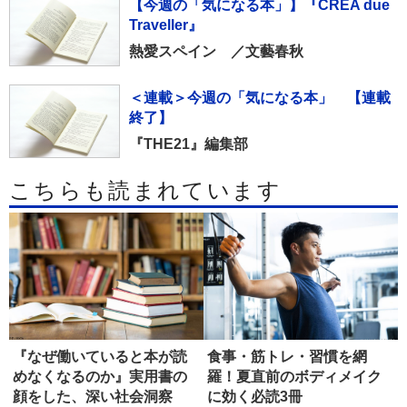
【今週の「気になる本」】『CREA due
Traveller』
熱愛スペイン ／文藝春秋
＜連載＞今週の「気になる本」 【連載
終了】
『THE21』編集部
こちらも読まれています
『なぜ働いていると本が読
食事・筋トレ・習慣を網
めなくなるのか』実用書の
羅！夏直前のボディメイク
顔をした、深い社会洞察
に効く必読3冊