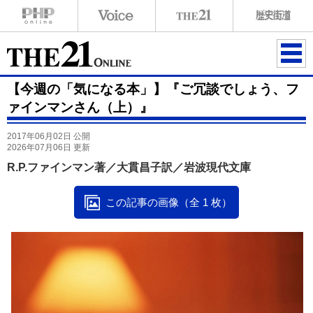
ME
【今週の「気になる本」】『ご冗談でしょう、フ
NU
ァインマンさん（上）』
2017年06月02日 公開
2026年07月06日 更新
R.P.ファインマン著／大貫昌子訳／岩波現代文庫
この記事の画像（全 1 枚）