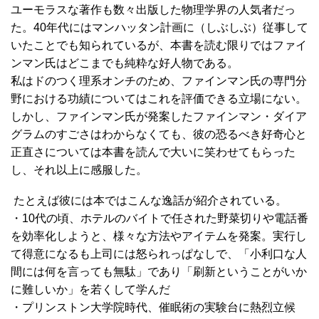
ユーモラスな著作も数々出版した物理学界の人気者だっ
た。40年代にはマンハッタン計画に（しぶしぶ）従事して
いたことでも知られているが、本書を読む限りではファイ
ンマン氏はどこまでも純粋な好人物である。
私はドのつく理系オンチのため、ファインマン氏の専門分
野における功績についてはこれを評価できる立場にない。
しかし、ファインマン氏が発案したファインマン・ダイア
グラムのすごさはわからなくても、彼の恐るべき好奇心と
正直さについては本書を読んで大いに笑わせてもらった
し、それ以上に感服した。
たとえば彼には本ではこんな逸話が紹介されている。
・10代の頃、ホテルのバイトで任された野菜切りや電話番
を効率化しようと、様々な方法やアイテムを発案。実行し
て得意になるも上司には怒られっぱなしで、「小利口な人
間には何を言っても無駄」であり「刷新ということがいか
に難しいか」を若くして学んだ
・プリンストン大学院時代、催眠術の実験台に熱烈立候