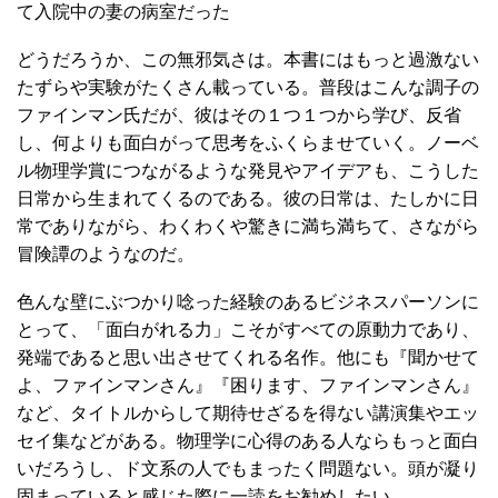
て入院中の妻の病室だった
どうだろうか、この無邪気さは。本書にはもっと過激ない
たずらや実験がたくさん載っている。普段はこんな調子の
ファインマン氏だが、彼はその１つ１つから学び、反省
し、何よりも面白がって思考をふくらませていく。ノーベ
ル物理学賞につながるような発見やアイデアも、こうした
日常から生まれてくるのである。彼の日常は、たしかに日
常でありながら、わくわくや驚きに満ち満ちて、さながら
冒険譚のようなのだ。
色んな壁にぶつかり唸った経験のあるビジネスパーソンに
とって、「面白がれる力」こそがすべての原動力であり、
発端であると思い出させてくれる名作。他にも『聞かせて
よ、ファインマンさん』『困ります、ファインマンさん』
など、タイトルからして期待せざるを得ない講演集やエッ
セイ集などがある。物理学に心得のある人ならもっと面白
いだろうし、ド文系の人でもまったく問題ない。頭が凝り
固まっていると感じた際に一読をお勧めしたい。