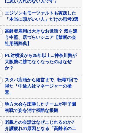
に思い入れのない人です」
エジソンもモーツァルトも実践した
「本当に頭がいい人」だけの思考3選
高齢者雇用は大きなお世話？ 気を遣
う中堅、居づらいシニア【禁断の会
社用語辞典】
PL対横浜から25年以上...神奈川勢が
大阪勢に勝てなくなったのはなぜ
か？
スタバ店頭から経営まで...転職7回で
得た「中途入社マネージャーの極
意」
地方大会を圧勝したチームが甲子園
初戦で姿を消す残酷な根拠
老親との会話はなぜこじれるのか?
介護疲れの原因となる「高齢者の二