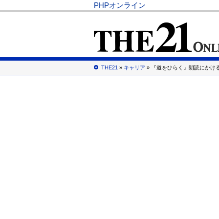
PHPオンライン
THE21
»
キャリア
» 『道をひらく』朗読にかけ