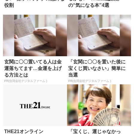
役割
の“気になる本”4選
玄関に〇〇置いてる人は金
「玄関に〇〇を置いた後に
運落ちてます…金運を上げ
宝くじ買いなさい」簡単に
る方法とは
当選
PR(合同会社デジタルファーム )
PR(合同会社デジタルファーム )
THE21オンライン
「宝くじ、運じゃなかっ