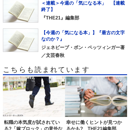
＜連載＞今週の「気になる本」 【連載
終了】
『THE21』編集部
【今週の「気になる本」】『最古の文字
なのか？』
ジェネビーブ・ボン・ペッツィンガー著
／文芸春秋
こちらも読まれています
転職の本気度が試されてい
幸せに働くヒントが見つか
る?「嫁ブロック」の意外な
るかも? THE21編集部