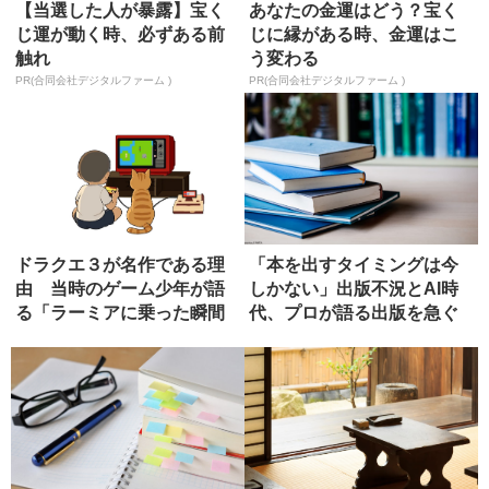
【当選した人が暴露】宝く
あなたの金運はどう？宝く
じ運が動く時、必ずある前
じに縁がある時、金運はこ
触れ
う変わる
PR(合同会社デジタルファーム )
PR(合同会社デジタルファーム )
ドラクエ３が名作である理
「本を出すタイミングは今
由 当時のゲーム少年が語
しかない」出版不況とAI時
る「ラーミアに乗った瞬間
代、プロが語る出版を急ぐ
の感動」
べき理...