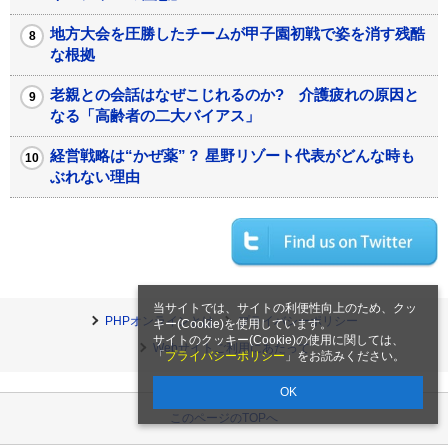
地方大会を圧勝したチームが甲子園初戦で姿を消す残酷
な根拠
老親との会話はなぜこじれるのか? 介護疲れの原因と
なる「高齢者の二大バイアス」
経営戦略は“かぜ薬”？ 星野リゾート代表がどんな時も
ぶれない理由
当サイトでは、サイトの利便性向上のため、クッ
PHPオンラインとは
プライバシーポリシー
キー(Cookie)を使用しています。
サイトのクッキー(Cookie)の使用に関しては、
Webサイトご利用にあたって
「
プライバシーポリシー
」をお読みください。
OK
このページのTOPへ