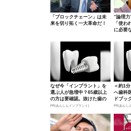
「ブロックチェーン」は未
“論理力
来を切り拓く一大革命だ！
「使わ
に必要な
なぜ今「インプラント」を
＜約1
選ぶ人が急増中？65歳以上
へ歯科
の方は要確認。抜けた歯の
ドブッ
放置は...
歳以...
PR(あんしんインプラント)
PR(あんし