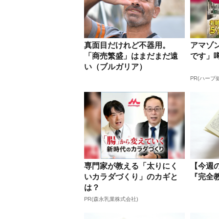
真面目だけれど不器用。
アマゾ
「商売繁盛」はまだまだ遠
です」
い（ブルガリア）
PR(ハーブ
専門家が教える「太りにく
【今週
いカラダづくり」のカギと
『完全
は？
PR(森永乳業株式会社)