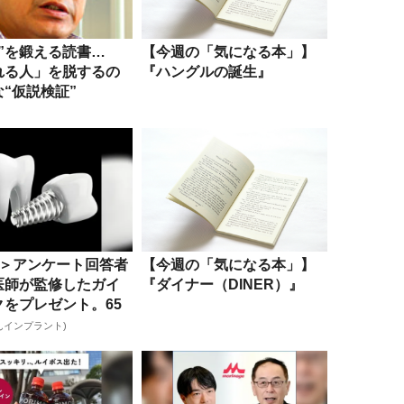
”を鍛える読書…
【今週の「気になる本」】
れる人」を脱するの
『ハングルの誕生』
“仮説検証”
分＞アンケート回答者
【今週の「気になる本」】
医師が監修したガイ
『ダイナー（DINER）』
クをプレゼント。65
んインプラント)