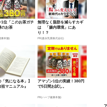
ン1位「このお茶ガチ
無理なく脂肪を減らすカギ
噂のお茶
は 「腸内環境」にあ
り！？
健康本舗)
PR(森永乳業株式会社)
の「気になる本」】
アマゾン1位の実績！380円
教祖マニュアル』
で5日間お試し。
PR(ハーブ健康本舗)