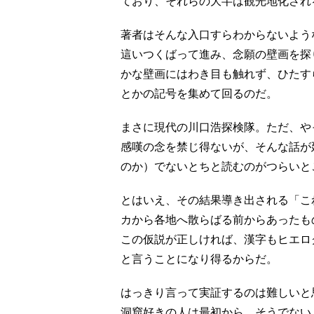
ており、それらの大半は観光地化され
著者はそんな入口すらわからないよう
這いつくばって進み、念願の壁画を探
かな壁画にはわき目も触れず、ひたす
とかの記号を集めて回るのだ。
まさに現代の川口浩探検隊。ただ、や
感嘆の念を禁じ得ないが、そんな話が
のか）でないとちと読むのがつらいと
とはいえ、その結果導き出される「こ
カから各地へ散らばる前からあったも
この仮説が正しければ、漢字もヒエロ
と言うことになり得るからだ。
はっきり言って実証するのは難しいと
洞窟好きの人は最初から、そうでない