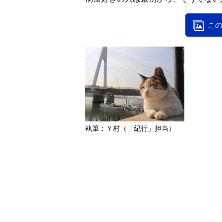
この
執筆：Ｙ村
（「紀行」担当）