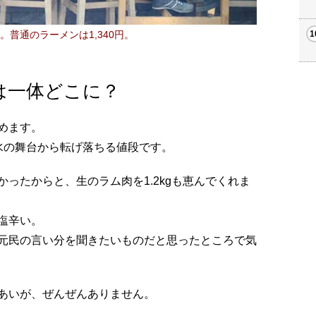
。普通のラーメンは1,340円。
は一体どこに？
めます。
水の舞台から転げ落ちる値段です。
ったからと、生のラム肉を1.2kgも恵んでくれま
塩辛い。
元民の言い分を聞きたいものだと思ったところで気
あいが、ぜんぜんありません。