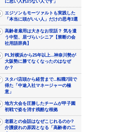
に思い入れのない人です」
エジソンもモーツァルトも実践した
「本当に頭がいい人」だけの思考3選
高齢者雇用は大きなお世話？ 気を遣
う中堅、居づらいシニア【禁断の会
社用語辞典】
PL対横浜から25年以上...神奈川勢が
大阪勢に勝てなくなったのはなぜ
か？
スタバ店頭から経営まで...転職7回で
得た「中途入社マネージャーの極
意」
地方大会を圧勝したチームが甲子園
初戦で姿を消す残酷な根拠
老親との会話はなぜこじれるのか?
介護疲れの原因となる「高齢者の二