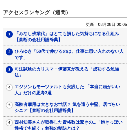
騙される？ SNS投資詐欺
なぜ大手出版社は「上場し
約3,000件が示す「巧妙な
ない」のか？利益より優先
罠...
するもの
Recommended by
アクセスランキング（週間）
更新：08月08日 00:05
「みなし残業代」はとても損した気持ちになる仕組み
【禁断の会社用語辞典】
ひろゆき「50代で伸びるのは、仕事に思い入れのない人
です」
司法試験のカリスマ・伊藤真が教える「成功する勉強
法」
エジソンもモーツァルトも実践した 「本当に頭がいい
人」だけの思考3選