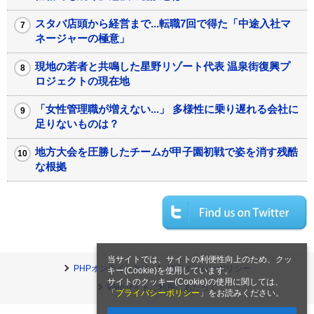
高齢者雇用は大きなお世話？ 気を遣う中堅、居づらい
シニア【禁断の会社用語辞典】
西村知美さんが取得した資格数は驚きの...「飽きっぽい
性格でも続く」勉強の秘訣とは？
スタバ店頭から経営まで...転職7回で得た「中途入社マ
ネージャーの極意」
現地の若者と共鳴した星野リゾート代表 温泉街復興プ
ロジェクトの現在地
「女性管理職が増えない...」 多様性に乗り遅れる会社に
足りないものは？
地方大会を圧勝したチームが甲子園初戦で姿を消す残酷
な根拠
当サイトでは、サイトの利便性向上のため、クッ
キー(Cookie)を使用しています。
サイトのクッキー(Cookie)の使用に関しては、
「
プライバシーポリシー
」をお読みください。