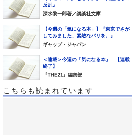
FOR MEN』
特別保存版：肉が好き。／マガジンハウ
ス
【今週の「気になる本」】『言霊たちの
反乱』
深水黎一郎著／講談社文庫
【今週の「気になる本」】『東京でさが
してみました、素敵なパリを。』
ギャップ・ジャパン
＜連載＞今週の「気になる本」 【連載
終了】
『THE21』編集部
こちらも読まれています