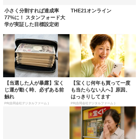
小さく分割すれば達成率
THE21オンライン
77%に！ スタンフォード大
学が実証した目標設定術
（連載「...
【当選した人が暴露】宝く
【宝くじ何年も買って一度
じ運が動く時、必ずある前
も当たらない人へ】原因、
触れ
はっきりしてます
PR(合同会社デジタルファーム )
PR(合同会社デジタルファーム )