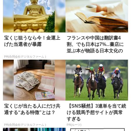
宝くじ狙うなら今！金運上
フランスや中国は翻訳書4
げた当選者が暴露
割、でも日本は7%...書店に
並ぶ本が物語る日本文化の
強...
PR(合同会社デジタルファーム )
宝くじが当たる人にだけ共
【SNS騒然】3連単を当て続
通する“ある特徴”とは？
ける競馬予想サイトが異常
すぎる
PR(合同会社デジタルファーム )
PR(ルーツ)