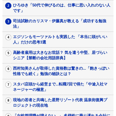
ひろゆき「50代で伸びるのは、仕事に思い入れのない人
です」
司法試験のカリスマ・伊藤真が教える「成功する勉強
法」
エジソンもモーツァルトも実践した 「本当に頭がいい
人」だけの思考3選
高齢者雇用は大きなお世話？ 気を遣う中堅、居づらい
シニア【禁断の会社用語辞典】
西村知美さんが取得した資格数は驚きの...「飽きっぽい
性格でも続く」勉強の秘訣とは？
スタバ店頭から経営まで...転職7回で得た「中途入社マ
ネージャーの極意」
現地の若者と共鳴した星野リゾート代表 温泉街復興プ
ロジェクトの現在地
「女性管理職が増えない...」 多様性に乗り遅れる会社に