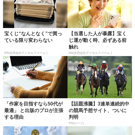
宝くじ“なんとなく”で買っ
【当選した人が暴露】宝く
ている限り変わらない
じ運が動く時、必ずある前
触れ
PR(合同会社デジタルファーム )
PR(合同会社デジタルファーム )
「作家を目指すなら50代が
【話題沸騰】3連単連続的中
最適」 と出版のプロが主張
の競馬予想サイト、ついに
する理由
判明
PR(ルーツ)