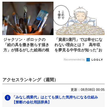
ジャクソン・ポロックの
「資産1億円」では幸せにな
「絵の具を撒き散らす描き
れない理由とは？ 高年収
方」が揺るがした絵画の根
を夢見る中学生が知った”お
本
金の...
Recommended by
アクセスランキング（週間）
更新：08月08日 00:05
「みなし残業代」はとても損した気持ちになる仕組み
【禁断の会社用語辞典】