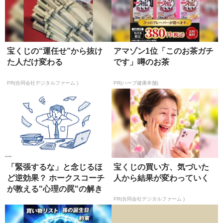
宝くじの“運任せ”から抜け
アマゾン1位「このお茶ガチ
た人だけ変わる
です」噂のお茶
PR(合同会社デジタルファーム )
PR(ハーブ健康本舗)
「緊張するな」と念じるほ
宝くじの買い方、気づいた
ど逆効果？ ホークスコーチ
人から結果が変わっていく
が教える"心理の罠"の解き
方
PR(合同会社デジタルファーム )