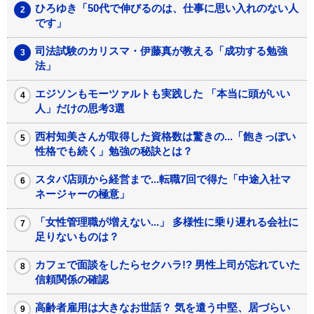
ひろゆき「50代で伸びるのは、仕事に思い入れのない人
です」
司法試験のカリスマ・伊藤真が教える「成功する勉強
法」
エジソンもモーツァルトも実践した 「本当に頭がいい
人」だけの思考3選
西村知美さんが取得した資格数は驚きの...「飽きっぽい
性格でも続く」勉強の秘訣とは？
スタバ店頭から経営まで...転職7回で得た「中途入社マ
ネージャーの極意」
「女性管理職が増えない...」 多様性に乗り遅れる会社に
足りないものは？
カフェで面談をしたらセクハラ!? 男性上司が忘れていた
信頼関係の確認
高齢者雇用は大きなお世話？ 気を遣う中堅、居づらい