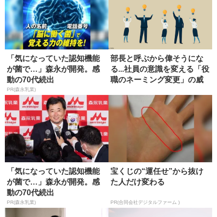
「気になっていた認知機能
部長と呼ぶから偉そうにな
が菌で…」森永が開発。感
る...社員の意識を変える「役
動の70代続出
職のネーミング変更」の威
力
PR(森永乳業)
「気になっていた認知機能
宝くじの“運任せ”から抜け
が菌で…」森永が開発。感
た人だけ変わる
動の70代続出
PR(森永乳業)
PR(合同会社デジタルファーム )