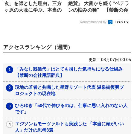
玄」を師とした理由。三方
絶賛」 大昔から続く“ベテラ
ヶ原の大敗に学ぶ、本当の
ンの悩みの種” 【禁断の会
師の選び方
社...
Recommended by
アクセスランキング（週間）
更新：08月07日 00:05
「みなし残業代」はとても損した気持ちになる仕組み
【禁断の会社用語辞典】
現地の若者と共鳴した星野リゾート代表 温泉街復興プ
ロジェクトの現在地
ひろゆき「50代で伸びるのは、仕事に思い入れのない人
です」
エジソンもモーツァルトも実践した 「本当に頭がいい
人」だけの思考3選