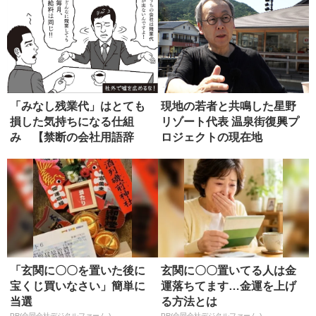
「みなし残業代」はとても
現地の若者と共鳴した星野
損した気持ちになる仕組
リゾート代表 温泉街復興プ
み 【禁断の会社用語辞
ロジェクトの現在地
典】
「玄関に〇〇を置いた後に
玄関に〇〇置いてる人は金
宝くじ買いなさい」簡単に
運落ちてます…金運を上げ
当選
る方法とは
PR(合同会社デジタルファーム )
PR(合同会社デジタルファーム )