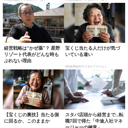
経営戦略は“かぜ薬”？ 星野
宝くじ当たる人だけが気づ
リゾート代表がどんな時も
いている違い
ぶれない理由
PR(合同会社デジタルファーム )
【宝くじの裏技】当たる側
スタバ店頭から経営まで...転
に回るか、このままか
職7回で得た「中途入社マネ
ージャーの極意」