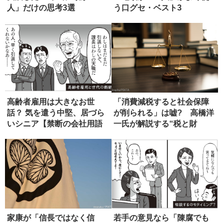
人」だけの思考3選
う口グセ・ベスト3
高齢者雇用は大きなお世
「消費減税すると社会保障
話？ 気を遣う中堅、居づら
が削られる」は嘘? 高橋洋
いシニア【禁断の会社用語
一氏が解説する“税と財
辞典】
源”の真...
家康が「信長ではなく信
若手の意見なら「陳腐でも