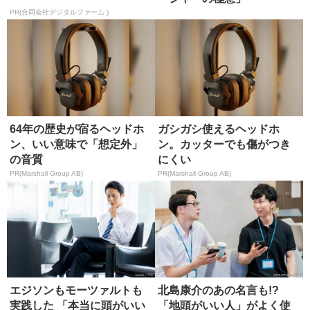
PR(合同会社デジタルファーム )
64年の歴史が宿るヘッドホ
ガシガシ使えるヘッドホ
ン、いい意味で「想定外」
ン。カッターでも傷がつき
の音質
にくい
PR(Marshall Group AB)
PR(Marshall Group AB)
エジソンもモーツァルトも
北島康介のあの名言も!?
実践した 「本当に頭がいい
「地頭がいい人」がよく使