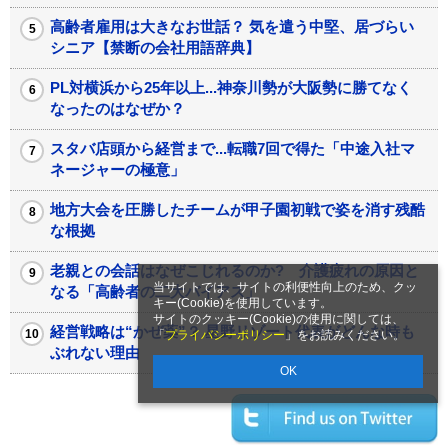
高齢者雇用は大きなお世話？ 気を遣う中堅、居づらい
シニア【禁断の会社用語辞典】
PL対横浜から25年以上...神奈川勢が大阪勢に勝てなく
なったのはなぜか？
スタバ店頭から経営まで...転職7回で得た「中途入社マ
ネージャーの極意」
地方大会を圧勝したチームが甲子園初戦で姿を消す残酷
な根拠
老親との会話はなぜこじれるのか? 介護疲れの原因と
当サイトでは、サイトの利便性向上のため、クッ
なる「高齢者の二大バイアス」
キー(Cookie)を使用しています。
サイトのクッキー(Cookie)の使用に関しては、
経営戦略は“かぜ薬”？ 星野リゾート代表がどんな時も
「
プライバシーポリシー
」をお読みください。
ぶれない理由
OK