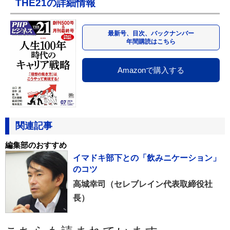
THE21の詳細情報
最新号、目次、バックナンバー
年間購読はこちら
Amazonで購入する
関連記事
編集部のおすすめ
イマドキ部下との「飲みニケーション」
のコツ
高城幸司（セレブレイン代表取締役社
長）