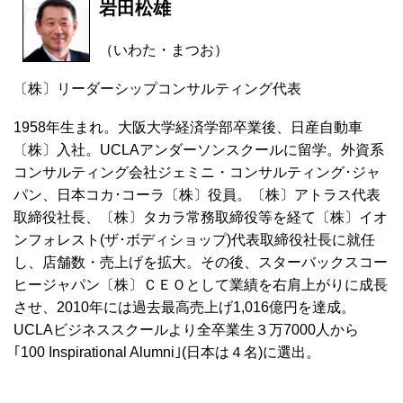
岩田松雄
（いわた・まつお）
〔株〕リーダーシップコンサルティング代表
1958年生まれ。大阪大学経済学部卒業後、日産自動車
〔株〕入社。UCLAアンダーソンスクールに留学。外資系
コンサルティング会社ジェミニ・コンサルティング･ジャ
パン、日本コカ･コーラ〔株〕役員。〔株〕アトラス代表
取締役社長、〔株〕タカラ常務取締役等を経て〔株〕イオ
ンフォレスト(ザ･ボディショップ)代表取締役社長に就任
し、店舗数・売上げを拡大。その後、スターバックスコー
ヒージャパン〔株〕ＣＥＯとして業績を右肩上がりに成長
させ、2010年には過去最高売上げ1,016億円を達成。
UCLAビジネススクールより全卒業生３万7000人から
｢100 Inspirational Alumni｣(日本は４名)に選出。