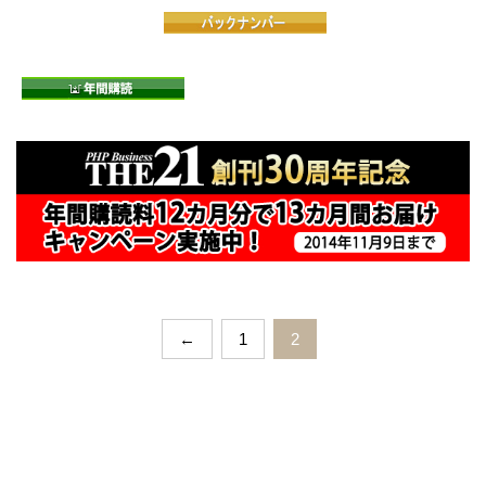
←
1
2