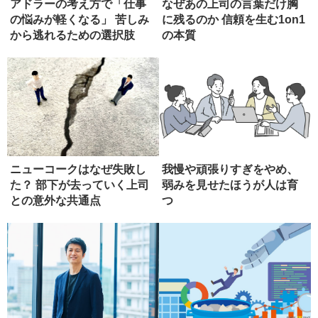
アドラーの考え方で「仕事
なぜあの上司の言葉だけ胸
の悩みが軽くなる」 苦しみ
に残るのか 信頼を生む1on1
から逃れるための選択肢
の本質
ニューコークはなぜ失敗し
我慢や頑張りすぎをやめ、
た？ 部下が去っていく上司
弱みを見せたほうが人は育
との意外な共通点
つ