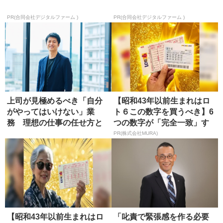
PR(合同会社デジタルファーム )
PR(合同会社デジタルファーム )
上司が見極めるべき「自分
【昭和43年以前生まれはロ
がやってはいけない」業
ト６この数字を買うべき】6
務 理想の仕事の任せ方と
つの数字が「完全一致」す
は?
る方...
PR(株式会社MURA)
【昭和43年以前生まれはロ
「叱責で緊張感を作る必要