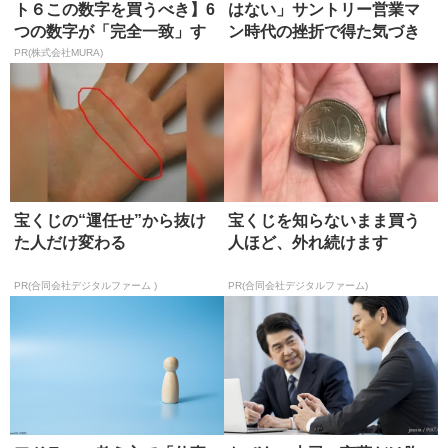
ト６この数字を買うべき】6
はない」サントリー営業マ
つの数字が「完全一致」す
ン時代の挫折で得た気づき
る方...
PR(株式会社MURA)
宝くじの“運任せ”から抜け
宝くじを知らないまま買う
た人だけ変わる
人ほど、外れ続けます
PR(合同会社デジタルファーム )
PR(合同会社デジタルファーム)