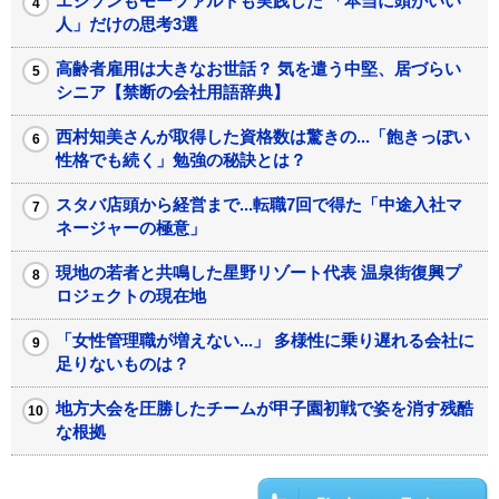
エジソンもモーツァルトも実践した 「本当に頭がいい
人」だけの思考3選
高齢者雇用は大きなお世話？ 気を遣う中堅、居づらい
シニア【禁断の会社用語辞典】
西村知美さんが取得した資格数は驚きの...「飽きっぽい
性格でも続く」勉強の秘訣とは？
スタバ店頭から経営まで...転職7回で得た「中途入社マ
ネージャーの極意」
現地の若者と共鳴した星野リゾート代表 温泉街復興プ
ロジェクトの現在地
「女性管理職が増えない...」 多様性に乗り遅れる会社に
足りないものは？
地方大会を圧勝したチームが甲子園初戦で姿を消す残酷
な根拠