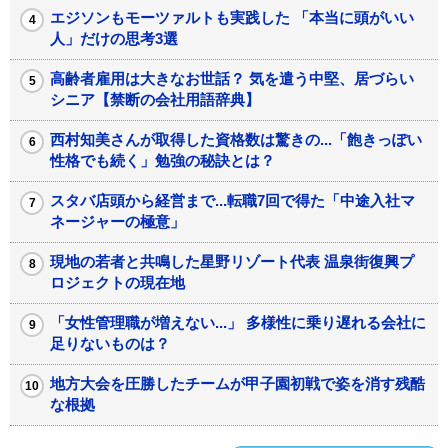
エジソンもモーツァルトも実践した 「本当に頭がいい
人」だけの思考3選
高齢者雇用は大きなお世話？ 気を遣う中堅、居づらい
シニア【禁断の会社用語辞典】
西村知美さんが取得した資格数は驚きの...「飽きっぽい
性格でも続く」勉強の秘訣とは？
スタバ店頭から経営まで...転職7回で得た「中途入社マ
ネージャーの極意」
現地の若者と共鳴した星野リゾート代表 温泉街復興プ
ロジェクトの現在地
「女性管理職が増えない...」 多様性に乗り遅れる会社に
足りないものは？
地方大会を圧勝したチームが甲子園初戦で姿を消す残酷
な根拠