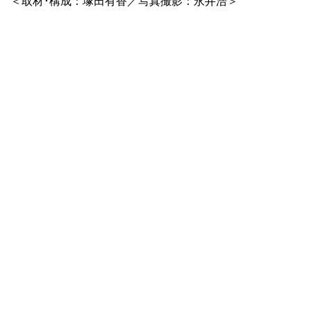
＜取材･構成：塚田有香／写真撮影：永井浩＞