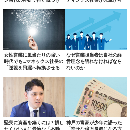
ン時代の挫折で得た気づき
ディングス社長が先輩から
学んだ、リ...
女性営業に風当たりの強い
なぜ営業担当者は自社の経
時代でも...マネックス社長の
営理念を語れなければなら
「逆境を飛躍へ転換させる
ないのか
力...
堅実に資産を築くには? 損し
神戸の富豪が少年に語った
たくない人に最適な「不動
「幸せな億万長者になる方