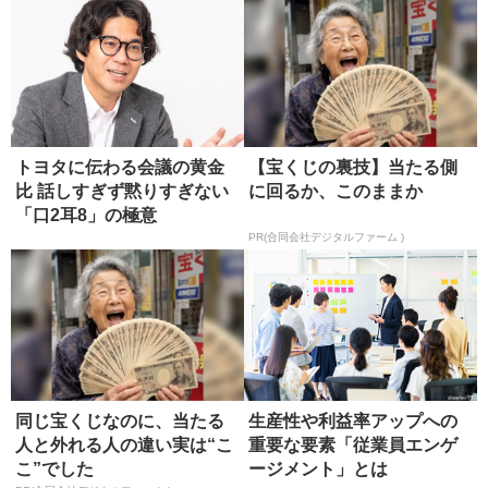
トヨタに伝わる会議の黄金
【宝くじの裏技】当たる側
比 話しすぎず黙りすぎない
に回るか、このままか
「口2耳8」の極意
PR(合同会社デジタルファーム )
同じ宝くじなのに、当たる
生産性や利益率アップへの
人と外れる人の違い実は“こ
重要な要素「従業員エンゲ
こ”でした
ージメント」とは