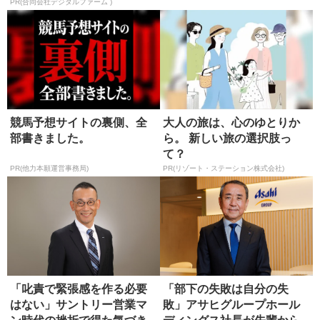
PR(合同会社デジタルファーム )
競馬予想サイトの裏側、全
大人の旅は、心のゆとりか
部書きました。
ら。 新しい旅の選択肢っ
て？
PR(他力本願運営事務局)
PR(リゾート・ステーション株式会社)
「叱責で緊張感を作る必要
「部下の失敗は自分の失
はない」サントリー営業マ
敗」アサヒグループホール