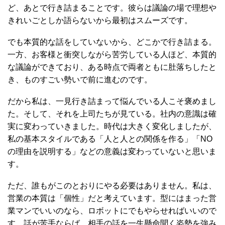
ど、あとで行き詰まることです。彼らは議論の場で理想や
きれいごとしか語らないから最初はスムーズです。
でも本質的な話をしていないから、どこかで行き詰まる。
一方、お客様と衝突しながら苦労している人ほど、本質的
な議論ができており、ある時点で両者ともに肚落ちしたと
き、ものすごい勢いで前に進むのです。
だから私は、一見行き詰まって悩んでいる人こそ褒めまし
た。そして、それを上司たちが見ている。社内の意識は確
実に変わっていきました。時代は大きく変化しましたが、
私の基本スタイルである「人と人との関係を作る」「NO
の理由を説明する」などの意義は変わっていないと思いま
す。
ただ、誰もがこのとおりにやる必要はありません。私は、
営業の本質は「個性」だと考えています。型にはまった営
業マンでいいのなら、ロボットにでもやらせればいいので
す。話が苦手ならば、相手の話を一生懸命聞く姿勢を強み