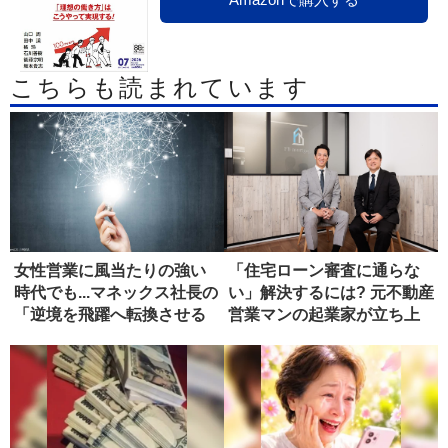
こちらも読まれています
女性営業に風当たりの強い
「住宅ローン審査に通らな
時代でも...マネックス社長の
い」解決するには? 元不動産
「逆境を飛躍へ転換させる
営業マンの起業家が立ち上
力...
げた...