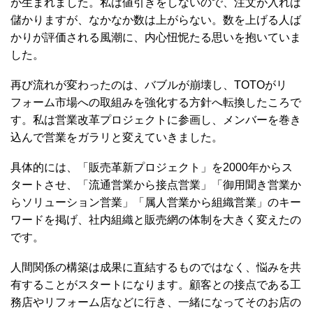
が生まれました。私は値引きをしないので、注文が入れば
儲かりますが、なかなか数は上がらない。数を上げる人ば
かりが評価される風潮に、内心忸怩たる思いを抱いていま
した。
再び流れが変わったのは、バブルが崩壊し、TOTOがリ
フォーム市場への取組みを強化する方針へ転換したころで
す。私は営業改革プロジェクトに参画し、メンバーを巻き
込んで営業をガラリと変えていきました。
具体的には、「販売革新プロジェクト」を2000年からス
タートさせ、「流通営業から接点営業」「御用聞き営業か
らソリューション営業」「属人営業から組織営業」のキー
ワードを掲げ、社内組織と販売網の体制を大きく変えたの
です。
人間関係の構築は成果に直結するものではなく、悩みを共
有することがスタートになります。顧客との接点である工
務店やリフォーム店などに行き、一緒になってそのお店の