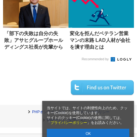
「部下の失敗は自分の失
変化を拒んだベテラン営業
敗」アサヒグループホール
マンの末路 LAD人材が会社
ディングス社長が先輩から
を潰す理由とは
学んだ、リ...
Recommended by
当サイトでは、サイトの利便性向上のため、クッ
PHPオンラインとは
プライバシーポリシー
キー(Cookie)を使用しています。
サイトのクッキー(Cookie)の使用に関しては、
Webサイトご利用にあたって
「
プライバシーポリシー
」をお読みください。
OK