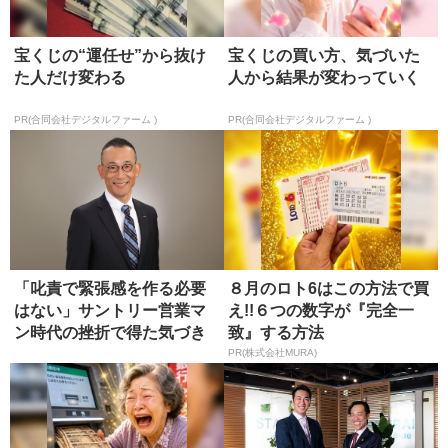
宝くじの“運任せ”から抜け
宝くじの買い方、気づいた
た人だけ変わる
人から結果が変わっていく
PR(合同会社デジタルファーム )
PR(合同会社デジタルファーム )
「叱責で緊張感を作る必要
８月のロト6はこの方法で買
はない」サントリー営業マ
え!!６つの数字が『完全一
ン時代の挫折で得た気づき
致』する方法
PR(株式会社MURA)