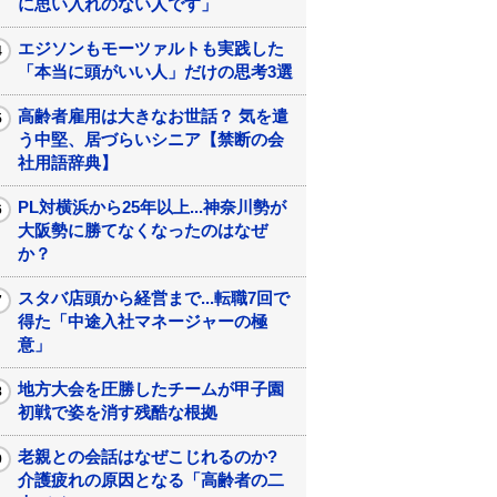
に思い入れのない人です」
エジソンもモーツァルトも実践した
「本当に頭がいい人」だけの思考3選
高齢者雇用は大きなお世話？ 気を遣
う中堅、居づらいシニア【禁断の会
社用語辞典】
PL対横浜から25年以上...神奈川勢が
大阪勢に勝てなくなったのはなぜ
か？
スタバ店頭から経営まで...転職7回で
得た「中途入社マネージャーの極
意」
地方大会を圧勝したチームが甲子園
初戦で姿を消す残酷な根拠
老親との会話はなぜこじれるのか?
介護疲れの原因となる「高齢者の二