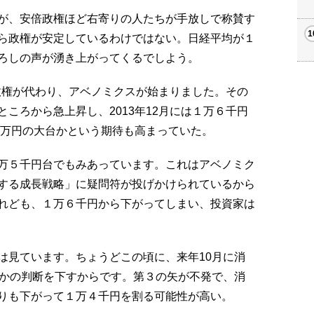
が、安倍政権ほど右寄りの人たちが手放しで称賛す
ら政権が安定しているわけではない。日経平均が１
ろしの声が湧き上がってくるでしよう。
と政権が代わり、アベノミクスが始まりました。その
ころから急上昇し、2013年12月には１万６千円
２万円の大台かという期待も高まっていた。
万５千円台でもみあっています。これはアベノミク
する成長戦略」に疑問符が投げかけられているから
れども、１万６千円から下がってしまい、投資家は
は見ています。ちょうどこの頃に、来年10月に消
うかの判断を下すからです。第３の矢が不発で、消
りも下がって１万４千円を割る可能性が高い。