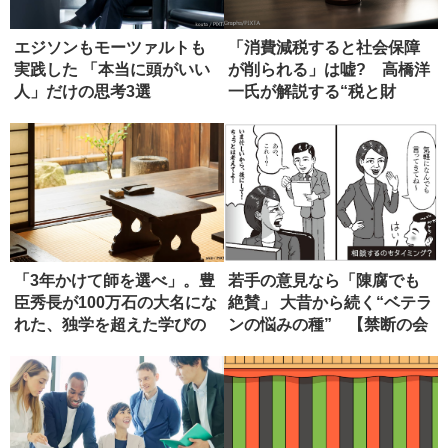
エジソンもモーツァルトも
「消費減税すると社会保障
実践した 「本当に頭がいい
が削られる」は嘘? 高橋洋
人」だけの思考3選
一氏が解説する“税と財
源”の真...
「3年かけて師を選べ」。豊
若手の意見なら「陳腐でも
臣秀長が100万石の大名にな
絶賛」 大昔から続く“ベテラ
れた、独学を超えた学びの
ンの悩みの種” 【禁断の会
正...
社...