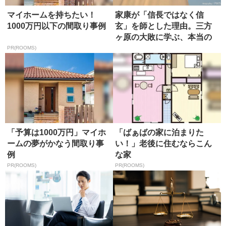
マイホームを持ちたい！
家康が「信長ではなく信
1000万円以下の間取り事例
玄」を師とした理由。三方
ヶ原の大敗に学ぶ、本当の
師の選び方
PR(ROOMS)
「予算は1000万円」マイホ
「ばぁばの家に泊まりた
ームの夢がかなう間取り事
い！」老後に住むならこん
例
な家
PR(ROOMS)
PR(ROOMS)