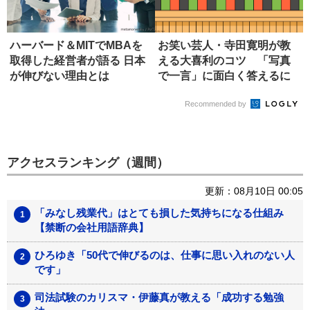
ハーバード＆MITでMBAを
お笑い芸人・寺田寛明が教
取得した経営者が語る 日本
える大喜利のコツ 「写真
が伸びない理由とは
で一言」に面白く答えるに
は?
Recommended by
アクセスランキング（週間）
更新：08月10日 00:05
「みなし残業代」はとても損した気持ちになる仕組み
【禁断の会社用語辞典】
ひろゆき「50代で伸びるのは、仕事に思い入れのない人
です」
司法試験のカリスマ・伊藤真が教える「成功する勉強