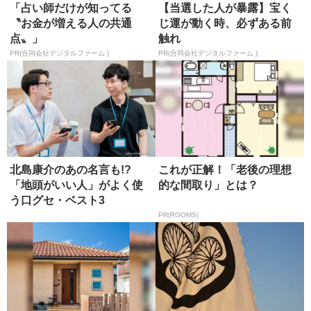
「占い師だけが知ってる
【当選した人が暴露】宝く
〝お金が増える人の共通
じ運が動く時、必ずある前
点〟」
触れ
PR(合同会社デジタルファーム )
PR(合同会社デジタルファーム )
北島康介のあの名言も!?
これが正解！「老後の理想
「地頭がいい人」がよく使
的な間取り」とは？
う口グセ・ベスト3
PR(ROOMS)