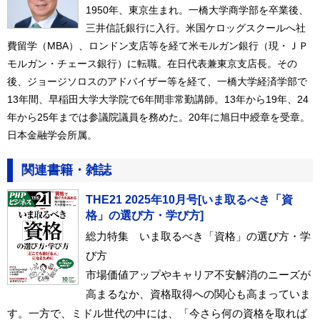
1950年、東京生まれ。一橋大学商学部を卒業後、
三井信託銀行に入行。米国ケロッグスクールへ社
費留学（MBA）、ロンドン支店等を経て米モルガン銀行（現・ＪＰ
モルガン・チェース銀行）に転職。在日代表兼東京支店長。その
後、ジョージソロスのアドバイザー等を経て、一橋大学経済学部で
13年間、早稲田大学大学院で6年間非常勤講師。13年から19年、24
年から25年までは参議院議員を務めた。20年に旭日中綬章を受章。
日本金融学会所属。
関連書籍・雑誌
THE21 2025年10月号[いま取るべき「資
格」の選び方・学び方]
総力特集 いま取るべき「資格」の選び方・学
び方
市場価値アップやキャリア不安解消のニーズが
高まるなか、資格取得への関心も高まっていま
す。一方で、ミドル世代の中には、「今さら何の資格を取れば