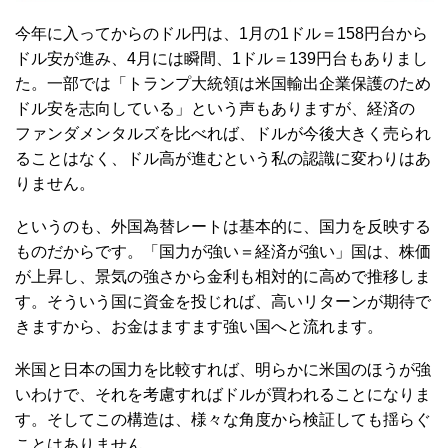
今年に入ってからのドル円は、1月の1ドル＝158円台から
ドル安が進み、4月には瞬間、1ドル＝139円台もありまし
た。一部では「トランプ大統領は米国輸出企業保護のため
ドル安を志向している」という声もありますが、経済の
ファンダメンタルズを比べれば、ドルが今後大きく売られ
ることはなく、ドル高が進むという私の認識に変わりはあ
りません。
というのも、外国為替レートは基本的に、国力を反映する
ものだからです。「国力が強い＝経済が強い」国は、株価
が上昇し、景気の強さから金利も相対的に高めで推移しま
す。そういう国に資金を投じれば、高いリターンが期待で
きますから、お金はますます強い国へと流れます。
米国と日本の国力を比較すれば、明らかに米国のほうが強
いわけで、それを考慮すればドルが買われることになりま
す。そしてこの構造は、様々な角度から検証しても揺らぐ
ことはありません。