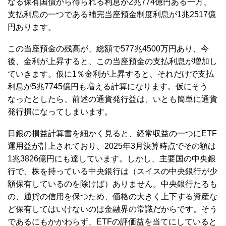
なる保有国債から得られる利息が2兆774億円ある一方、
支払利息の一つである補完当座預金制度利息が1兆2517億
円あります。
この当座預金の残高が、総額で577兆4500万円あり、今
後、金利が上昇すると、この当座預金の支払利息が増加し
ていきます。仮に1％金利が上昇すると、それだけで支払
利息が5兆7745億円も増える計算になります。仮にそう
なったとしたら、前述の通貨発行益は、いとも簡単に通貨
発行損になってしまいます。
日銀の損益計算書を細かく見ると、経常収益の一つにETF
運用益が計上されており、2025年3月決算時点でその額は
1兆3826億円にも達しています。しかし、主要国の中央銀
行で、株を持っている中央銀行は（スイスの中央銀行が少
額保有しているのを除けば）ありません。中央銀行たるも
の、通貨の信用を保つため、価格の大きく上下する資産な
ど保有してはいけないのは金融界の常識だからです。そう
であるにもかかわらず、ETFの評価益を当てにしていると