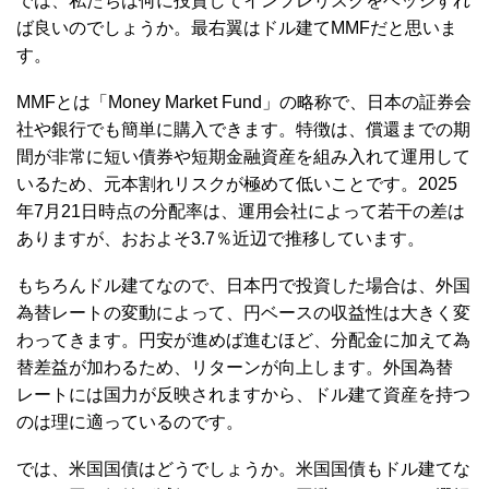
では、私たちは何に投資してインフレリスクをヘッジすれ
ば良いのでしょうか。最右翼はドル建てMMFだと思いま
す。
MMFとは「Money Market Fund」の略称で、日本の証券会
社や銀行でも簡単に購入できます。特徴は、償還までの期
間が非常に短い債券や短期金融資産を組み入れて運用して
いるため、元本割れリスクが極めて低いことです。2025
年7月21日時点の分配率は、運用会社によって若干の差は
ありますが、おおよそ3.7％近辺で推移しています。
もちろんドル建てなので、日本円で投資した場合は、外国
為替レートの変動によって、円ベースの収益性は大きく変
わってきます。円安が進めば進むほど、分配金に加えて為
替差益が加わるため、リターンが向上します。外国為替
レートには国力が反映されますから、ドル建て資産を持つ
のは理に適っているのです。
では、米国国債はどうでしょうか。米国国債もドル建てな