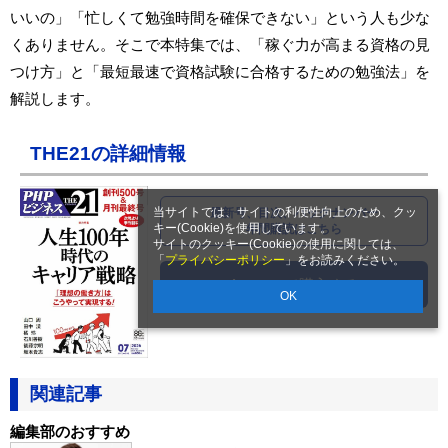
いいの」「忙しくて勉強時間を確保できない」という人も少な
くありません。そこで本特集では、「稼ぐ力が高まる資格の見
つけ方」と「最短最速で資格試験に合格するための勉強法」を
解説します。
THE21の詳細情報
当サイトでは、サイトの利便性向上のため、クッ
最新号、目次、バックナンバー
キー(Cookie)を使用しています。
年間購読はこちら
サイトのクッキー(Cookie)の使用に関しては、
「
プライバシーポリシー
」をお読みください。
Amazonで購入する
OK
関連記事
編集部のおすすめ