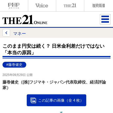
ME
NU
マネー
このまま円安は続く？ 日米金利差だけではない
「本当の原因」
#藤巻健史
2025年09月29日 公開
藤巻健史（[株]フジマキ・ジャパン代表取締役、経済評論
家）
この記事の画像（全 4 枚）