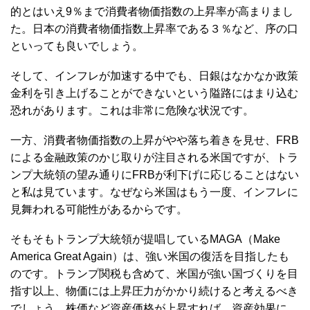
的とはいえ9％まで消費者物価指数の上昇率が高まりまし
た。日本の消費者物価指数上昇率である３％など、序の口
といっても良いでしょう。
そして、インフレが加速する中でも、日銀はなかなか政策
金利を引き上げることができないという隘路にはまり込む
恐れがあります。これは非常に危険な状況です。
一方、消費者物価指数の上昇がやや落ち着きを見せ、FRB
による金融政策のかじ取りが注目される米国ですが、トラ
ンプ大統領の望み通りにFRBが利下げに応じることはない
と私は見ています。なぜなら米国はもう一度、インフレに
見舞われる可能性があるからです。
そもそもトランプ大統領が提唱しているMAGA（Make
America Great Again）は、強い米国の復活を目指したも
のです。トランプ関税も含めて、米国が強い国づくりを目
指す以上、物価には上昇圧力がかかり続けると考えるべき
でしょう。株価など資産価格が上昇すれば、資産効果に