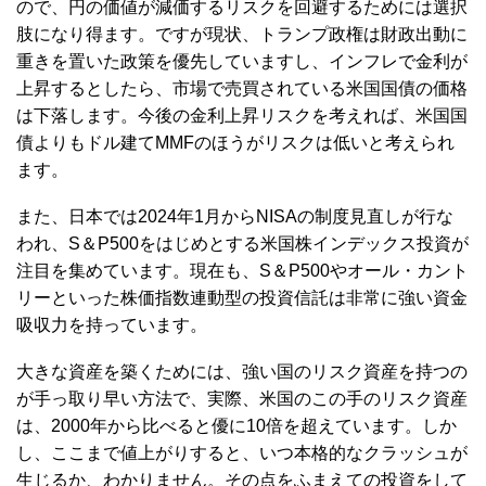
ので、円の価値が減価するリスクを回避するためには選択
肢になり得ます。ですが現状、トランプ政権は財政出動に
重きを置いた政策を優先していますし、インフレで金利が
上昇するとしたら、市場で売買されている米国国債の価格
は下落します。今後の金利上昇リスクを考えれば、米国国
債よりもドル建てMMFのほうがリスクは低いと考えられ
ます。
また、日本では2024年1月からNISAの制度見直しが行な
われ、S＆P500をはじめとする米国株インデックス投資が
注目を集めています。現在も、S＆P500やオール・カント
リーといった株価指数連動型の投資信託は非常に強い資金
吸収力を持っています。
大きな資産を築くためには、強い国のリスク資産を持つの
が手っ取り早い方法で、実際、米国のこの手のリスク資産
は、2000年から比べると優に10倍を超えています。しか
し、ここまで値上がりすると、いつ本格的なクラッシュが
生じるか、わかりません。その点をふまえての投資をして