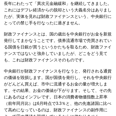
長年にわたって「異次元金融緩和」を継続してきました。
これにはデフレ経済からの脱却という大義名分はありまし
たが、実体を見れば財政ファイナンスという、中央銀行に
とっての禁じ手を行なったに過ぎません。
財政ファイナンスとは、国の歳出を中央銀行がお金を新規
発行してまかなうことです。債券流通市場で売買されてい
る国債を日銀が買うというかたちを取るため、財政ファイ
ナンスではないと強弁していましたが、どこをどう見て
も、これは財政ファイナンスそのものです。
中央銀行が財政ファイナンスを行なうと、発行される通貨
の価値を毀損します。国が国債を発行し、それを中央銀行
がどんどん買えば、市中に流通するお金の量が増大しま
す。その結果、お金の価値が下がります。そして、その先
にあるのはインフレです。日本の消費者物価指数上昇率
（前年同月比）は6月時点で3.3％と、他の先進諸国に比べ
て高めになっているのは、財政ファイナンスの副作用に