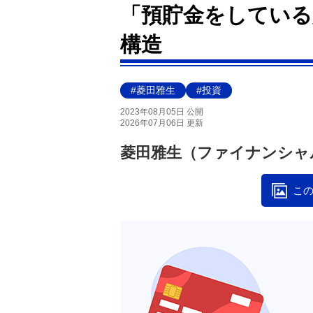
「預貯金をしている
構造
#菱田雅生
#投資
2023年08月05日 公開
2026年07月06日 更新
菱田雅生（ファイナンシャ
この