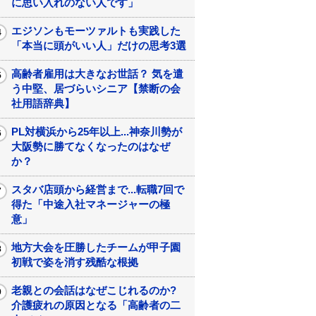
に思い入れのない人です」
エジソンもモーツァルトも実践した
「本当に頭がいい人」だけの思考3選
高齢者雇用は大きなお世話？ 気を遣
う中堅、居づらいシニア【禁断の会
社用語辞典】
PL対横浜から25年以上...神奈川勢が
大阪勢に勝てなくなったのはなぜ
か？
スタバ店頭から経営まで...転職7回で
得た「中途入社マネージャーの極
意」
地方大会を圧勝したチームが甲子園
初戦で姿を消す残酷な根拠
老親との会話はなぜこじれるのか?
介護疲れの原因となる「高齢者の二