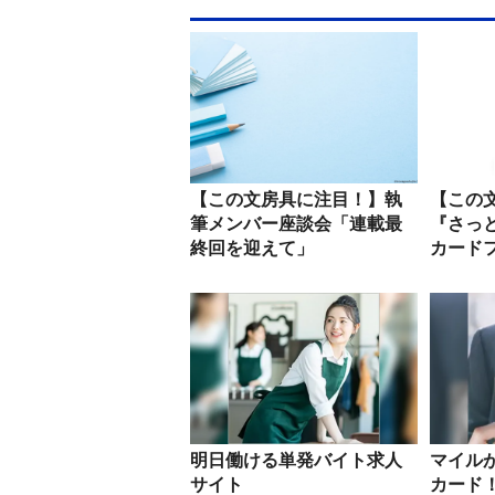
【この文房具に注目！】執
【この
筆メンバー座談会「連載最
『さっ
終回を迎えて」
カード
ングカー.
明日働ける単発バイト求人
マイル
サイト
カード