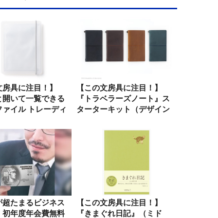
文房具に注目！】
【この文房具に注目！】
と開いて一覧できる
『トラベラーズノート』ス
ファイル トレーディ
ターターキット（デザイン
..
フィル）
が超たまるビジネス
【この文房具に注目！】
！初年度年会費無料
『きまぐれ日記』（ミド