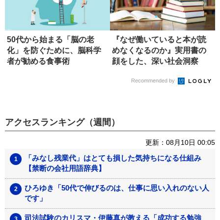
50代から始まる「脳の老
『なぜ働いていると本が読
化」を防ぐために、脳科学
めなくなるのか』実用書の
者が勧める食事術
顔をした、深い社会洞察
【書評】
Recommended by
アクセスランキング（週間）
更新：08月10日 00:05
「みなし残業代」はとても損した気持ちになる仕組み
【禁断の会社用語辞典】
ひろゆき「50代で伸びるのは、仕事に思い入れのない人
です」
司法試験のカリスマ・伊藤真が教える「成功する勉強