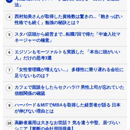
法」
西村知美さんが取得した資格数は驚きの...「飽きっぽい
性格でも続く」勉強の秘訣とは？
スタバ店頭から経営まで...転職7回で得た「中途入社マ
ネージャーの極意」
エジソンもモーツァルトも実践した 「本当に頭がいい
人」だけの思考3選
「女性管理職が増えない...」 多様性に乗り遅れる会社に
足りないものは？
カフェで面談をしたらセクハラ!? 男性上司が忘れていた
信頼関係の確認
ハーバード＆MITでMBAを取得した経営者が語る 日本
が伸びない理由とは
高齢者雇用は大きなお世話？ 気を遣う中堅、居づらい
シニア【禁断の会社用語辞典】