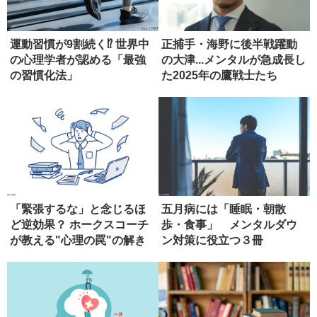
運動習慣が9割続く⁉ 世界中
正捕手・海野に後半戦躍動
の心理学者が認める「最強
の大津...メンタルが急成長し
の習慣化法」
た2025年の鷹戦士たち
「緊張するな」と念じるほ
五月病には「睡眠・朝散
ど逆効果？ ホークスコーチ
歩・食事」 メンタルダウ
が教える"心理の罠"の解き
ン対策に役立つ３冊
方