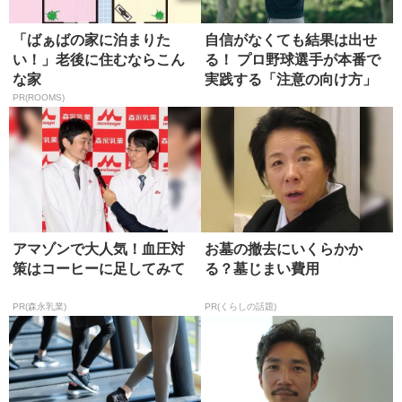
「ばぁばの家に泊まりた
自信がなくても結果は出せ
い！」老後に住むならこん
る！ プロ野球選手が本番で
な家
実践する「注意の向け方」
PR(ROOMS)
アマゾンで大人気！血圧対
お墓の撤去にいくらかか
策はコーヒーに足してみて
る？墓じまい費用
PR(森永乳業)
PR(くらしの話題)