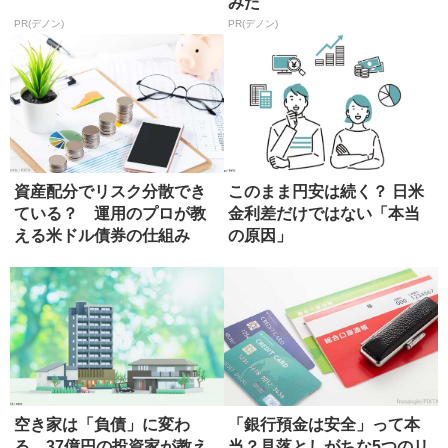
みた
PR(デノン)
PR(デノン)
資産配分でリスク分散でき
このまま円安は続く？ 日米
ている？ 運用のプロが教
金利差だけではない「本当
える米ドル債券の仕組み
の原因」
（前編）
空き家は「負債」に変わ
「銀行預金は安全」って本
る。37億円の投資家が教え
当？見落としがちな5つのリ