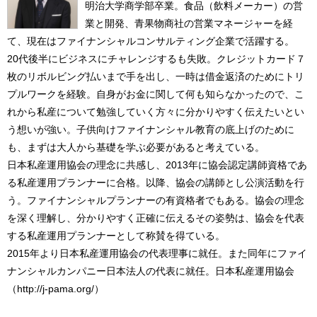
明治大学商学部卒業。食品（飲料メーカー）の営
業と開発、青果物商社の営業マネージャーを経
て、現在はファイナンシャルコンサルティング企業で活躍する。
20代後半にビジネスにチャレンジするも失敗。クレジットカード７
枚のリボルビング払いまで手を出し、一時は借金返済のためにトリ
プルワークを経験。自身がお金に関して何も知らなかったので、こ
れから私産について勉強していく方々に分かりやすく伝えたいとい
う想いが強い。子供向けファイナンシャル教育の底上げのために
も、まずは大人から基礎を学ぶ必要があると考えている。
日本私産運用協会の理念に共感し、2013年に協会認定講師資格であ
る私産運用プランナーに合格。以降、協会の講師とし公演活動を行
う。ファイナンシャルプランナーの有資格者でもある。協会の理念
を深く理解し、分かりやすく正確に伝えるその姿勢は、協会を代表
する私産運用プランナーとして称賛を得ている。
2015年より日本私産運用協会の代表理事に就任。また同年にファイ
ナンシャルカンパニー日本法人の代表に就任。日本私産運用協会
（http://j-pama.org/）