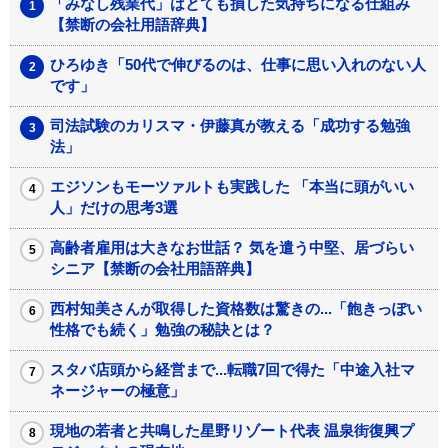
「みなし残業代」はとても損した気持ちになる仕組み
【禁断の会社用語辞典】
ひろゆき「50代で伸びるのは、仕事に思い入れのない人
です」
司法試験のカリスマ・伊藤真が教える「成功する勉強
法」
エジソンもモーツァルトも実践した 「本当に頭がいい
人」だけの思考3選
高齢者雇用は大きなお世話？ 気を遣う中堅、居づらい
シニア【禁断の会社用語辞典】
西村知美さんが取得した資格数は驚きの...「飽きっぽい
性格でも続く」勉強の秘訣とは？
スタバ店頭から経営まで...転職7回で得た「中途入社マ
ネージャーの極意」
現地の若者と共鳴した星野リゾート代表 温泉街復興プ