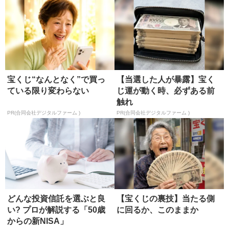
宝くじ“なんとなく”で買っ
【当選した人が暴露】宝く
ている限り変わらない
じ運が動く時、必ずある前
触れ
PR(合同会社デジタルファーム )
PR(合同会社デジタルファーム )
どんな投資信託を選ぶと良
【宝くじの裏技】当たる側
い? プロが解説する「50歳
に回るか、このままか
からの新NISA」