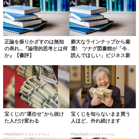
正論を振りかざすのは無知
膨大なラインナップから厳
の表れ...『論理的思考とは何
選! ツナグ図書館が「今、
か』【書評】
読んでほしい」ビジネス新
書4選
宝くじの“運任せ”から抜け
宝くじを知らないまま買う
た人だけ変わる
人ほど、外れ続けます
PR(合同会社デジタルファーム )
PR(合同会社デジタルファーム)