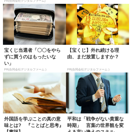
対原則
PR(合同会社デジタルファーム)
宝くじ当選者「〇〇をやら
【宝くじ】外れ続ける理
ずに買うのはもったいな
由、まだ放置しますか？
い」
PR(合同会社デジタルファーム )
PR(合同会社デジタルファーム )
外国語を学ぶことの真の意
平和は「戦争がない貴重な
味とは? 『ことばと思考』
時期」 言葉の世界観を変
【書評】
える言い換えのスキル