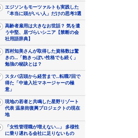
エジソンもモーツァルトも実践した
「本当に頭がいい人」だけの思考3選
高齢者雇用は大きなお世話？ 気を遣
う中堅、居づらいシニア【禁断の会
社用語辞典】
西村知美さんが取得した資格数は驚
きの...「飽きっぽい性格でも続く」
勉強の秘訣とは？
スタバ店頭から経営まで...転職7回で
得た「中途入社マネージャーの極
意」
現地の若者と共鳴した星野リゾート
代表 温泉街復興プロジェクトの現在
地
「女性管理職が増えない...」 多様性
に乗り遅れる会社に足りないもの