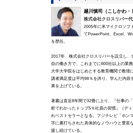
越川慎司
（こしかわ・
株式会社クロスリバー代
2005年に米マイクロソ
てPowerPoint、Excel
を歴任。
2017年、株式会社クロスリバーを設立し
自の働き方で、これまでに800社以上の業
大学大学院をはじめとする教育機関で教壇に
講者満足度は平均98％を誇り、学んだ内容
果を上げている。
著書は直近8年間で32冊に上り、『仕事の「
析でわかったトップ5％社員の習慣』（デ
れベストセラーとなる。フジテレビ「ホンマ
字に裏打ちされた具体的なノウハウと豊富
援し続けている。