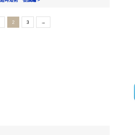
2
3
→