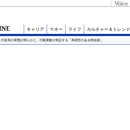
キャリア
マネー
ライフ
カルチャー＆トレン
働き方改革の実態が明らかに。行動実験が実証する「再現性のある時短術」