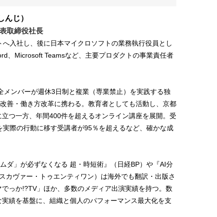
しんじ）
表取締役社長
フトへ入社し、後に日本マイクロソフトの業務執行役員とし
、Word、Microsoft Teamsなど、主要プロダクトの事業責任者
、全メンバーが週休3日制と複業（専業禁止）を実践する独
務改善・働き方改革に携わる。教育者としても活動し、京都
立つ一方、年間400件を超えるオンライン講座を展開。受
を実際の行動に移す受講者が95％を超えるなど、確かな成
ムダ」が必ずなくなる 超・時短術』（日経BP）や『AI分
ィスカヴァー・トゥエンティワン）は海外でも翻訳・出版さ
でっか!?TV」ほか、多数のメディア出演実績を持つ。数
な実績を基盤に、組織と個人のパフォーマンス最大化を支