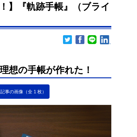
！】『軌跡手帳』（ブライ
理想の手帳が作れた！
記事の画像（全 1 枚）