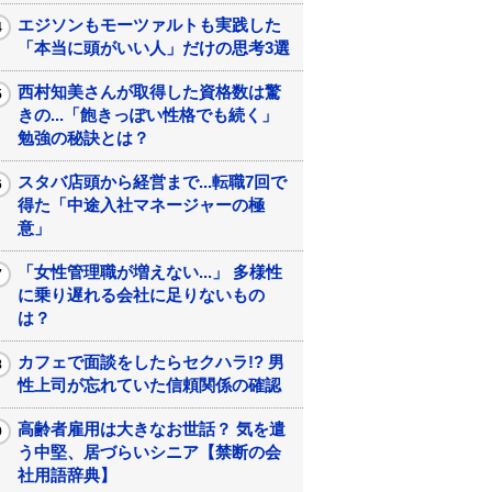
エジソンもモーツァルトも実践した
「本当に頭がいい人」だけの思考3選
西村知美さんが取得した資格数は驚
きの...「飽きっぽい性格でも続く」
勉強の秘訣とは？
スタバ店頭から経営まで...転職7回で
得た「中途入社マネージャーの極
意」
「女性管理職が増えない...」 多様性
に乗り遅れる会社に足りないもの
は？
カフェで面談をしたらセクハラ!? 男
性上司が忘れていた信頼関係の確認
高齢者雇用は大きなお世話？ 気を遣
う中堅、居づらいシニア【禁断の会
社用語辞典】