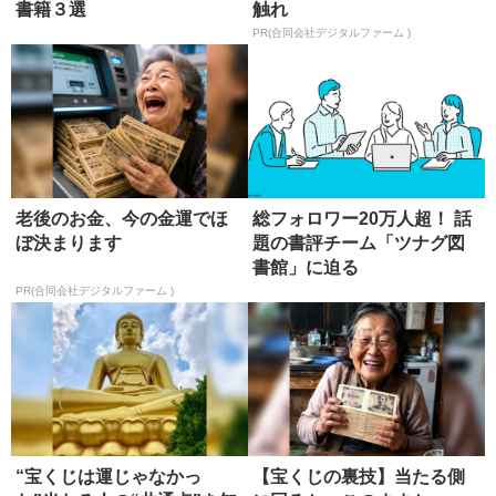
書籍３選
触れ
PR(合同会社デジタルファーム )
老後のお金、今の金運でほ
総フォロワー20万人超！ 話
ぼ決まります
題の書評チーム「ツナグ図
書館」に迫る
PR(合同会社デジタルファーム )
“宝くじは運じゃなかっ
【宝くじの裏技】当たる側