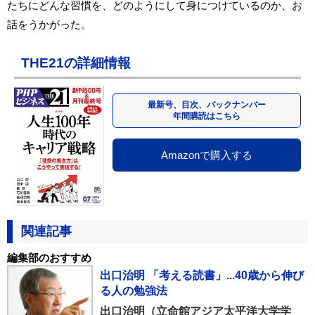
たちにどんな習慣を、どのようにして身につけているのか、お
話をうかがった。
THE21の詳細情報
最新号、目次、バックナンバー
年間購読はこちら
Amazonで購入する
関連記事
編集部のおすすめ
出口治明 「考える読書」...40歳から伸び
る人の勉強法
出口治明（立命館アジア太平洋大学学