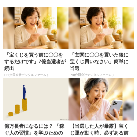
「宝くじを買う前に〇〇を
「玄関に〇〇を置いた後に
するだけです」7億当選者が
宝くじ買いなさい」簡単に
続出
当選
PR(合同会社デジタルファーム )
PR(合同会社デジタルファーム )
億万長者になるには？ 「稼
【当選した人が暴露】宝く
ぐ人の習慣」を学ぶための
じ運が動く時、必ずある前