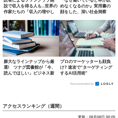
読者によるファンクラブ開
『なぜ働いていると本が読
設で収入を得る人も...世界の
めなくなるのか』実用書の
作家たちの「収入の増やし
顔をした、深い社会洞察
方...
【書評】
膨大なラインナップから厳
プロのマーケッターも顔負
選! ツナグ図書館が「今、
け? 速攻で“ターゲティング
読んでほしい」ビジネス新
するAI活用術”
書4選
Recommended by
アクセスランキング（週間）
更新：08月08日 00:05