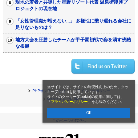
現地の若者と共鳴した星野リゾート代表 温泉街復興プ
ロジェクトの現在地
「女性管理職が増えない...」 多様性に乗り遅れる会社に
足りないものは？
地方大会を圧勝したチームが甲子園初戦で姿を消す残酷
な根拠
当サイトでは、サイトの利便性向上のため、クッ
PHPオンラインとは
プライバシーポリシー
キー(Cookie)を使用しています。
サイトのクッキー(Cookie)の使用に関しては、
Webサイトご利用にあたって
「
プライバシーポリシー
」をお読みください。
OK
このページのTOPへ