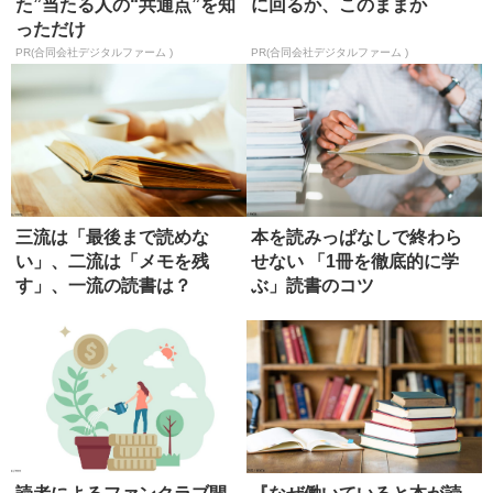
た”当たる人の“共通点”を知
に回るか、このままか
っただけ
PR(合同会社デジタルファーム )
PR(合同会社デジタルファーム )
三流は「最後まで読めな
本を読みっぱなしで終わら
い」、二流は「メモを残
せない 「1冊を徹底的に学
す」、一流の読書は？
ぶ」読書のコツ