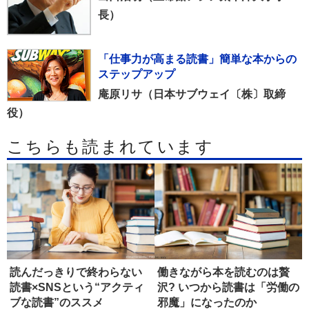
長）
「仕事力が高まる読書」簡単な本からの
ステップアップ
庵原リサ（日本サブウェイ〔株〕取締
役）
こちらも読まれています
読んだっきりで終わらない
働きながら本を読むのは贅
読書×SNSという“アクティ
沢? いつから読書は「労働の
ブな読書”のススメ
邪魔」になったのか