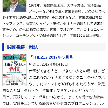
1971年、愛知県生まれ。大学卒業後、電子部品
メーカーなど4社で法人営業を経験。どの会社でも
必ず前年比150%以上の営業数字を達成するなど、営業成績は常に
トップクラス。読書会やイベント主催、セミナー講師として週末起
業を始め、のちに独立に成功。営業、交渉力アップ、コミュニケー
ション、コーチングなどの研修講師として、年間130日以上登壇。
関連書籍・雑誌
『THE21』2017年５月号
発売日: 2017年04月10日
仕事ができる人と、できない人との違いは、ど
こにあるのか？さまざまなテクニックやノウハ
ウ、またマインドが挙げられるだろうが、決定
的なことは、それらを「習慣化」できているかどうかだ。
日々、実践してこそ、成果につながる。そこで今号の総力特集
では、実績を上げている経営者や各分野のプロフェッショナル