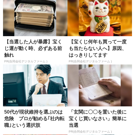
【当選した人が暴露】宝く
【宝くじ何年も買って一度
じ運が動く時、必ずある前
も当たらない人へ】原因、
触れ
はっきりしてます
PR(合同会社デジタルファーム )
PR(合同会社デジタルファーム )
50代が現状維持を選ぶのは
「玄関に〇〇を置いた後に
危険 プロが勧める｢社内転
宝くじ買いなさい」簡単に
職｣という選択肢
当選
PR(合同会社デジタルファーム )