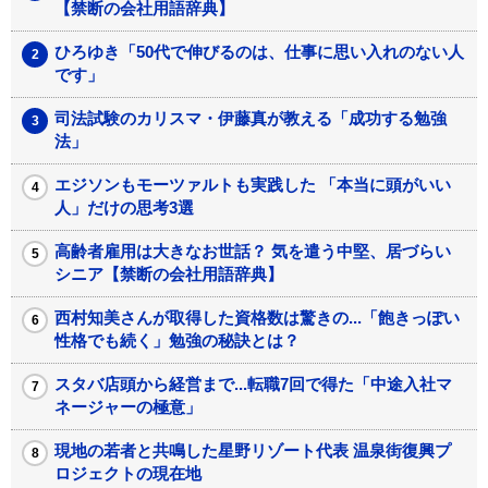
【禁断の会社用語辞典】
ひろゆき「50代で伸びるのは、仕事に思い入れのない人
です」
司法試験のカリスマ・伊藤真が教える「成功する勉強
法」
エジソンもモーツァルトも実践した 「本当に頭がいい
人」だけの思考3選
高齢者雇用は大きなお世話？ 気を遣う中堅、居づらい
シニア【禁断の会社用語辞典】
西村知美さんが取得した資格数は驚きの...「飽きっぽい
性格でも続く」勉強の秘訣とは？
スタバ店頭から経営まで...転職7回で得た「中途入社マ
ネージャーの極意」
現地の若者と共鳴した星野リゾート代表 温泉街復興プ
ロジェクトの現在地