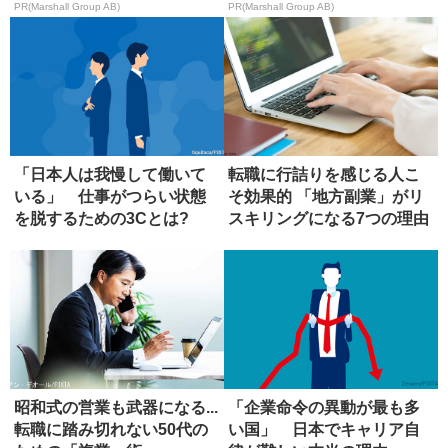
PR(Marshall Group AB)
PR(Marshall Group AB)
「日本人は我慢して働いて
転職に行詰りを感じる人こ
いる」 仕事がつらい状態
そ効果的 「地方副業」がリ
を脱するための3Cとは?
スキリングになる7つの理由
昭和式の営業も武器になる...
「企業命令の異動が最も多
転職に踏み切れない50代の
い国」 日本でキャリア自