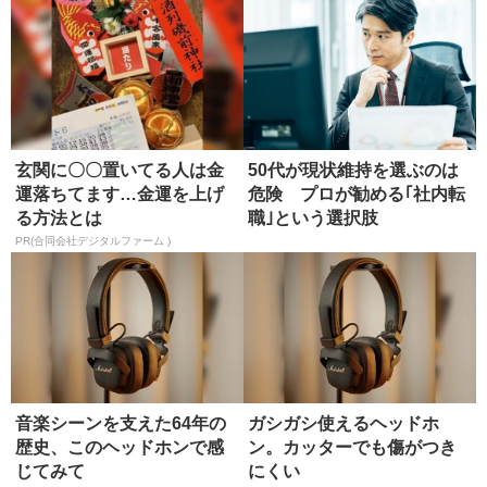
玄関に〇〇置いてる人は金
50代が現状維持を選ぶのは
運落ちてます…金運を上げ
危険 プロが勧める｢社内転
る方法とは
職｣という選択肢
PR(合同会社デジタルファーム )
音楽シーンを支えた64年の
ガシガシ使えるヘッドホ
歴史、このヘッドホンで感
ン。カッターでも傷がつき
じてみて
にくい