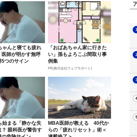
、ちゃんと寝ても疲れ
「おばあちゃん家に行きた
。医師が明かす無呼
い」孫もよろこぶ間取り事
群5つのサイン
例集
PR(株式会社ウェブサポート)
から始まる「静かな失
MBA医師が教える 40代か
は？ 眼科医が警告す
らの「疲れリセット」術＜
障の危険サイン
連載終了＞