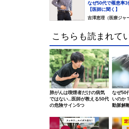
なぜ50代で罹患率
【医師に聞く】
吉澤恵理（医療ジャ
こちらも読まれて
肺がんは喫煙者だけの病気
なぜ5
ではない...医師が教える50代
いのか
の危険サイン5つ
動脈解