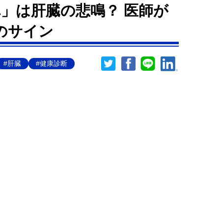
れ」は肝臓の悲鳴？ 医師が
のサイン
#肝臓
#健康診断