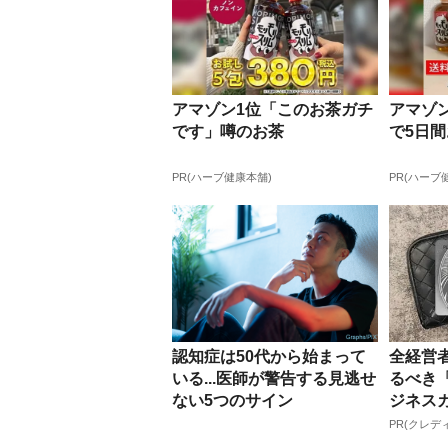
アマゾン1位「このお茶ガチ
アマゾン
です」噂のお茶
で5日
PR(ハーブ健康本舗)
PR(ハーブ
認知症は50代から始まって
全経営
いる...医師が警告する見逃せ
るべき
ない5つのサイン
ジネス
PR(クレデ