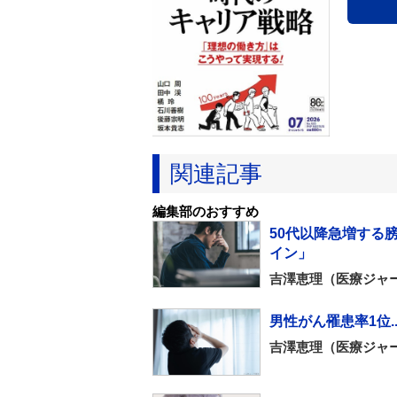
関連記事
編集部のおすすめ
50代以降急増する膀
イン」
吉澤恵理（医療ジャ
男性がん罹患率1位.
吉澤恵理（医療ジャ