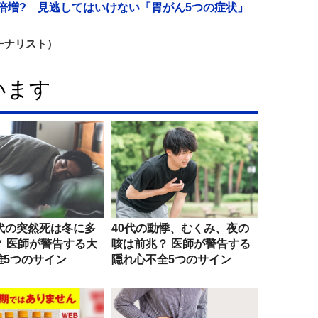
3倍増? 見逃してはいけない「胃がん5つの症状」
ーナリスト）
います
0代の突然死は冬に多
40代の動悸、むくみ、夜の
？ 医師が警告する大
咳は前兆？ 医師が警告する
離5つのサイン
隠れ心不全5つのサイン