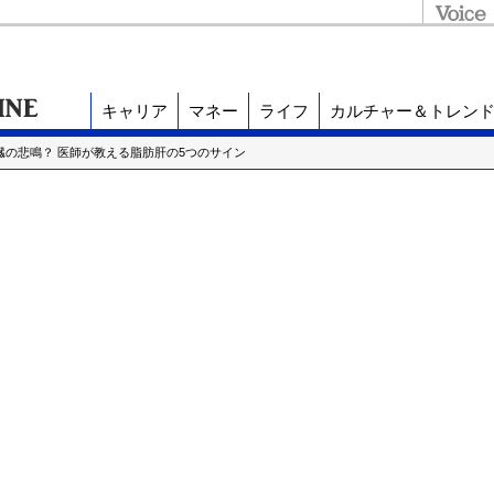
キャリア
マネー
ライフ
カルチャー＆トレン
肝臓の悲鳴？ 医師が教える脂肪肝の5つのサイン