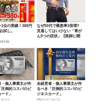
1位の実績！380円
なぜ50代で罹患率3倍増?
間お試し。
見逃してはいけない「胃が
ん5つの症状」【医師に聞
く】
健康本舗)
者・個人事業主が作
全経営者・個人事業主が作
「圧倒的コスパのビ
るべき「圧倒的コスパのビ
カード」
ジネスカード」
ィセゾン)
PR(クレディセゾン)