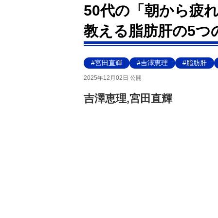
50代の「朝から疲
教える脂肪肝の5つ
#宮田直輝
#吉澤恵理
#脂肪肝
2025年12月02日 公開
吉澤恵理,宮田直輝