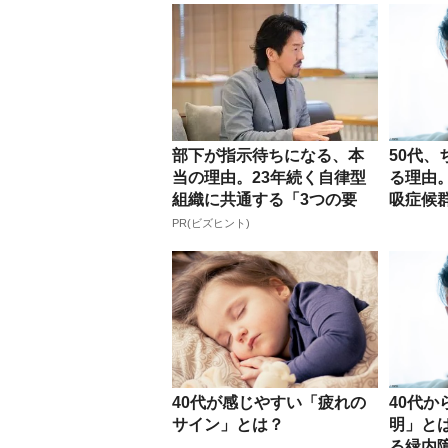
部下が指示待ちになる、本
50代
当の理由。23年続く自律型
る理由
組織に共通する「3つの要
吸症候
素」
PR(ビズヒント)
40代が感じやすい「疲れの
40代
サイン」とは？
明」と
る緑内