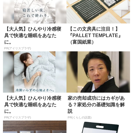
【大人気】ひんやり冷感寝
【この文房具に注目！】
具で快適な睡眠をあなた
『PALLET TEMPLATE』
に。
（富国紙業）
PR(アイリスプラザ)
【大人気】ひんやり冷感寝
家の売却成功にはカギがあ
具で快適な睡眠をあなた
る？家処分の基礎知識を解
に。
説
PR(アイリスプラザ)
PR(くらしの話題)