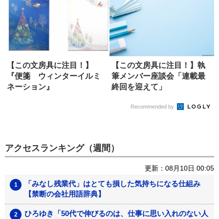
【この文房具に注目！】
【この文房具に注目！】執
『便箋 ウィンターイルミ
筆メンバー座談会「連載最
ネーション』
終回を迎えて」
（G.C.PRESS）
Recommended by
アクセスランキング（週間）
更新：08月10日 00:05
「みなし残業代」はとても損した気持ちになる仕組み
【禁断の会社用語辞典】
ひろゆき「50代で伸びるのは、仕事に思い入れのない人