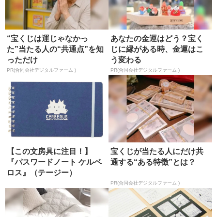
“宝くじは運じゃなかっ
あなたの金運はどう？宝く
た”当たる人の“共通点”を知
じに縁がある時、金運はこ
っただけ
う変わる
PR(合同会社デジタルファーム )
PR(合同会社デジタルファーム )
【この文房具に注目！】
宝くじが当たる人にだけ共
『パスワードノート ケルベ
通する“ある特徴”とは？
ロス』（テージー）
PR(合同会社デジタルファーム )