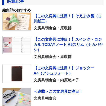
関連記事
編集部のおすすめ
【この文房具に注目！】そえぶみ箋（古
川紙工）
文房具朝食会・原敬輔
【この文房具に注目！】スイング・ロジ
カル TODAYノート A5スリム（ナカバヤ
シ）
文房具朝食会・原敬輔
【この文房具に注目！】ジョッター
A4（アシュフォード）
文房具朝食会・内原悠々子
＜連載＞この文房具に注目！
文房具朝食会