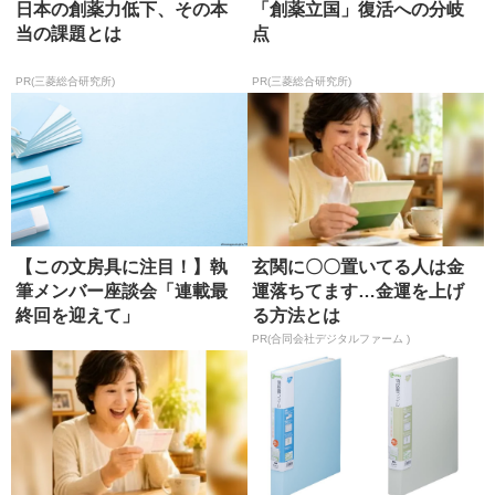
日本の創薬力低下、その本
「創薬立国」復活への分岐
当の課題とは
点
PR(三菱総合研究所)
PR(三菱総合研究所)
【この文房具に注目！】執
玄関に〇〇置いてる人は金
筆メンバー座談会「連載最
運落ちてます…金運を上げ
終回を迎えて」
る方法とは
PR(合同会社デジタルファーム )