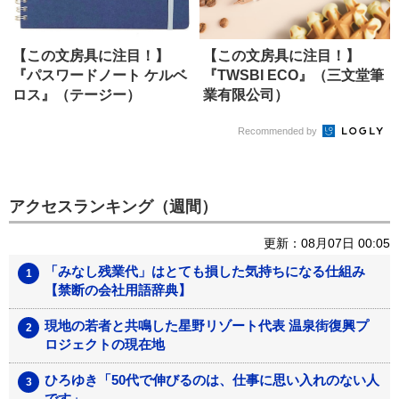
【この文房具に注目！】
【この文房具に注目！】
『パスワードノート ケルベ
『TWSBI ECO』（三文堂筆
ロス』（テージー）
業有限公司）
Recommended by
アクセスランキング（週間）
更新：08月07日 00:05
「みなし残業代」はとても損した気持ちになる仕組み
【禁断の会社用語辞典】
現地の若者と共鳴した星野リゾート代表 温泉街復興プ
ロジェクトの現在地
ひろゆき「50代で伸びるのは、仕事に思い入れのない人
です」