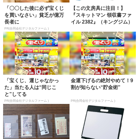
「〇〇した後に必ず宝くじ
【この文房具に注目！】
を買いなさい」貧乏が億万
『スキットマン 領収書ファ
長者に
イル 2382』（キングジム）
PR(合同会社デジタルファーム )
「宝くじ、運じゃなかっ
金運下げるの絶対やめて！9
た」当たる人は“同じこ
割が知らない“貯金術”
と”してる
PR(合同会社デジタルファーム )
PR(合同会社デジタルファーム )