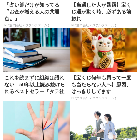
「占い師だけが知ってる
【当選した人が暴露】宝く
〝お金が増える人の共通
じ運が動く時、必ずある前
点〟」
触れ
PR(合同会社デジタルファーム )
PR(合同会社デジタルファーム )
これを読まずに組織は語れ
【宝くじ何年も買って一度
ない 50年以上読み続けら
も当たらない人へ】原因、
れるベストセラー『タテ社
はっきりしてます
会の人...
PR(合同会社デジタルファーム )