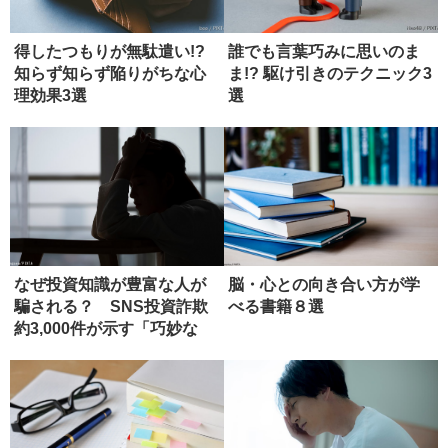
得したつもりが無駄遣い!?
誰でも言葉巧みに思いのま
知らず知らず陥りがちな心
ま!? 駆け引きのテクニック3
理効果3選
選
なぜ投資知識が豊富な人が
脳・心との向き合い方が学
騙される？ SNS投資詐欺
べる書籍８選
約3,000件が示す「巧妙な
罠...