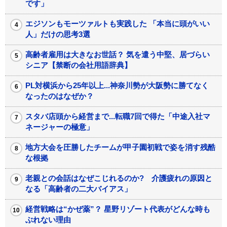
です」
エジソンもモーツァルトも実践した 「本当に頭がいい
人」だけの思考3選
高齢者雇用は大きなお世話？ 気を遣う中堅、居づらい
シニア【禁断の会社用語辞典】
PL対横浜から25年以上...神奈川勢が大阪勢に勝てなく
なったのはなぜか？
スタバ店頭から経営まで...転職7回で得た「中途入社マ
ネージャーの極意」
地方大会を圧勝したチームが甲子園初戦で姿を消す残酷
な根拠
老親との会話はなぜこじれるのか? 介護疲れの原因と
なる「高齢者の二大バイアス」
経営戦略は“かぜ薬”？ 星野リゾート代表がどんな時も
ぶれない理由