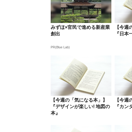
みずほ×官民で進める新産業
【今週
創出
『日本
PR(Blue Lab)
【今週の「気になる本」】
【今週
『デザインが楽しい! 地図の
『カン
本』