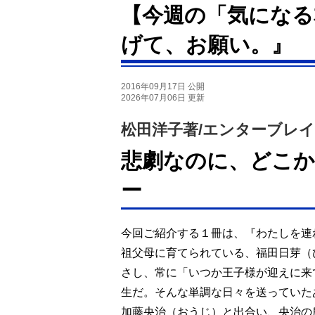
【今週の「気になる
げて、お願い。』
2016年09月17日 公開
2026年07月06日 更新
松田洋子著/エンターブレ
悲劇なのに、どこか
ー
今回ご紹介する１冊は、『わたしを連
祖父母に育てられている、福田日芽（
さし、常に「いつか王子様が迎えに来
生だ。そんな単調な日々を送っていた
加藤央治（おうじ）と出合い、央治の