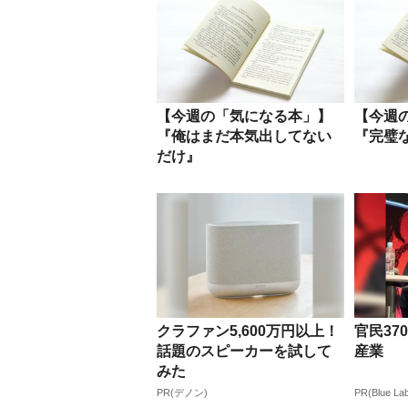
【今週の「気になる本」】
【今週
『俺はまだ本気出してない
『完璧
だけ』
クラファン5,600万円以上！
官民37
話題のスピーカーを試して
産業
みた
PR(デノン)
PR(Blue La