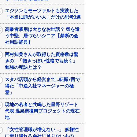
エジソンもモーツァルトも実践した
「本当に頭がいい人」だけの思考3選
高齢者雇用は大きなお世話？ 気を遣
う中堅、居づらいシニア【禁断の会
社用語辞典】
西村知美さんが取得した資格数は驚
きの...「飽きっぽい性格でも続く」
勉強の秘訣とは？
スタバ店頭から経営まで...転職7回で
得た「中途入社マネージャーの極
意」
現地の若者と共鳴した星野リゾート
代表 温泉街復興プロジェクトの現在
地
「女性管理職が増えない...」 多様性
に乗り遅れる会社に足りないもの