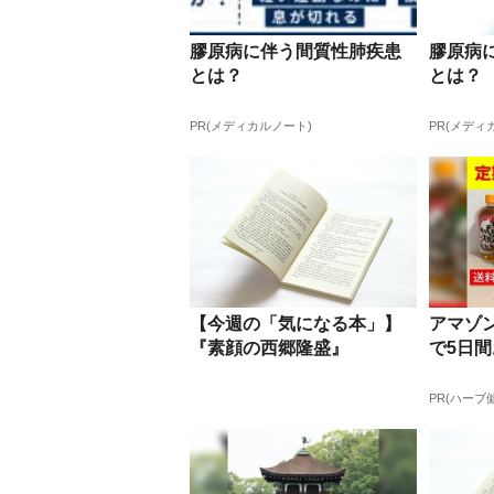
膠原病に伴う間質性肺疾患
膠原病
とは？
とは？
PR(メディカルノート)
PR(メディ
【今週の「気になる本」】
アマゾン
『素顔の西郷隆盛』
で5日
PR(ハーブ