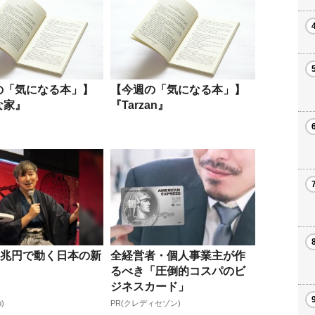
の「気になる本」】
【今週の「気になる本」】
な家』
『Tarzan』
0兆円で動く日本の新
全経営者・個人事業主が作
るべき「圧倒的コスパのビ
ジネスカード」
b)
PR(クレディセゾン)