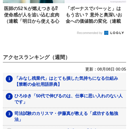
医師の52％が燃えつきる⁉
「ボーナスでパーッと」は
使命感が人を追い込む皮肉
もう古い？ 意外と奥深いお
（連載「明日から使える心
金への価値観の変化（連載
理...
「明日...
Recommended by
アクセスランキング（週間）
更新：08月08日 00:05
「みなし残業代」はとても損した気持ちになる仕組み
【禁断の会社用語辞典】
ひろゆき「50代で伸びるのは、仕事に思い入れのない人
です」
司法試験のカリスマ・伊藤真が教える「成功する勉強
法」