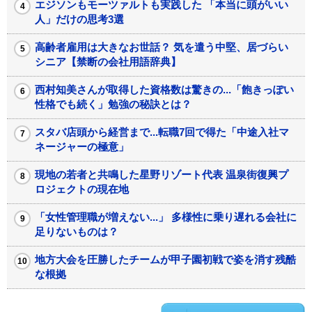
エジソンもモーツァルトも実践した 「本当に頭がいい
人」だけの思考3選
高齢者雇用は大きなお世話？ 気を遣う中堅、居づらい
シニア【禁断の会社用語辞典】
西村知美さんが取得した資格数は驚きの...「飽きっぽい
性格でも続く」勉強の秘訣とは？
スタバ店頭から経営まで...転職7回で得た「中途入社マ
ネージャーの極意」
現地の若者と共鳴した星野リゾート代表 温泉街復興プ
ロジェクトの現在地
「女性管理職が増えない...」 多様性に乗り遅れる会社に
足りないものは？
地方大会を圧勝したチームが甲子園初戦で姿を消す残酷
な根拠