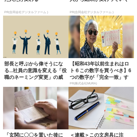
PR(合同会社デジタルファーム )
PR(合同会社デジタルファーム )
部長と呼ぶから偉そうにな
【昭和43年以前生まれはロ
る...社員の意識を変える「役
ト６この数字を買うべき】6
職のネーミング変更」の威
つの数字が「完全一致」す
力
る方...
PR(株式会社MURA)
「玄関に〇〇を置いた後に
＜連載＞この文房具に注