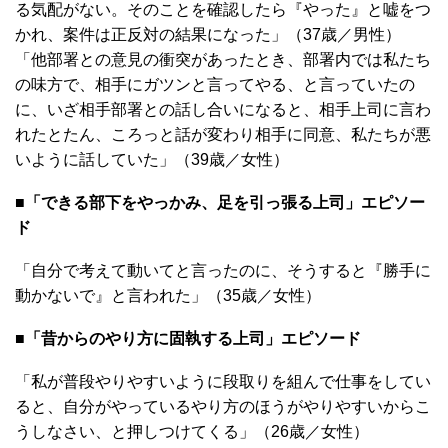
る気配がない。そのことを確認したら『やった』と嘘をつ
かれ、案件は正反対の結果になった」（37歳／男性）
「他部署との意見の衝突があったとき、部署内では私たち
の味方で、相手にガツンと言ってやる、と言っていたの
に、いざ相手部署との話し合いになると、相手上司に言わ
れたとたん、ころっと話が変わり相手に同意、私たちが悪
いように話していた」（39歳／女性）
■「できる部下をやっかみ、足を引っ張る上司」エピソー
ド
「自分で考えて動いてと言ったのに、そうすると『勝手に
動かないで』と言われた」（35歳／女性）
■「昔からのやり方に固執する上司」エピソード
「私が普段やりやすいように段取りを組んで仕事をしてい
ると、自分がやっているやり方のほうがやりやすいからこ
うしなさい、と押しつけてくる」（26歳／女性）