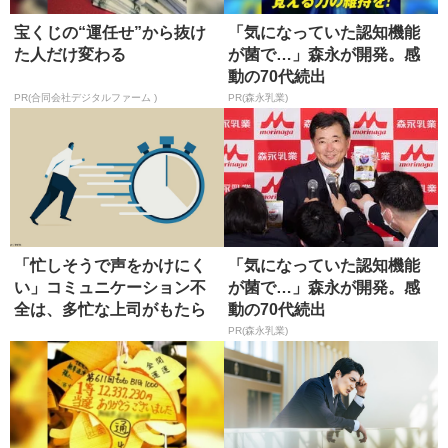
宝くじの“運任せ”から抜け
「気になっていた認知機能
た人だけ変わる
が菌で…」森永が開発。感
動の70代続出
PR(合同会社デジタルファーム )
PR(森永乳業)
「忙しそうで声をかけにく
「気になっていた認知機能
い」コミュニケーション不
が菌で…」森永が開発。感
全は、多忙な上司がもたら
動の70代続出
す
PR(森永乳業)