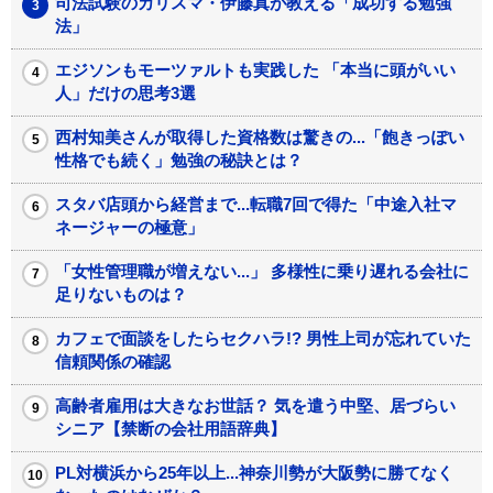
司法試験のカリスマ・伊藤真が教える「成功する勉強
法」
エジソンもモーツァルトも実践した 「本当に頭がいい
人」だけの思考3選
西村知美さんが取得した資格数は驚きの...「飽きっぽい
性格でも続く」勉強の秘訣とは？
スタバ店頭から経営まで...転職7回で得た「中途入社マ
ネージャーの極意」
「女性管理職が増えない...」 多様性に乗り遅れる会社に
足りないものは？
カフェで面談をしたらセクハラ!? 男性上司が忘れていた
信頼関係の確認
高齢者雇用は大きなお世話？ 気を遣う中堅、居づらい
シニア【禁断の会社用語辞典】
PL対横浜から25年以上...神奈川勢が大阪勢に勝てなく