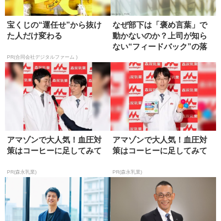
宝くじの“運任せ”から抜け
なぜ部下は「褒め言葉」で
た人だけ変わる
動かないのか？上司が知ら
ない“フィードバック”の落
とし穴
PR(合同会社デジタルファーム )
アマゾンで大人気！血圧対
アマゾンで大人気！血圧対
策はコーヒーに足してみて
策はコーヒーに足してみて
PR(森永乳業)
PR(森永乳業)