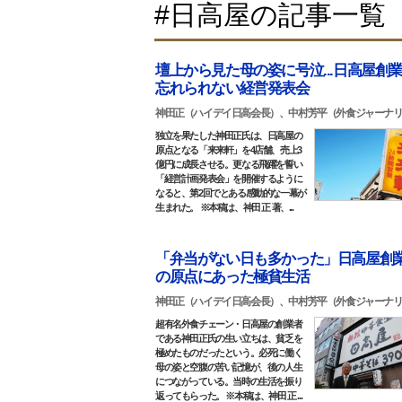
#日高屋の記事一覧
壇上から見た母の姿に号泣...日高屋創
忘れられない経営発表会
神田正（ハイデイ日高会長）、中村芳平（外食ジャーナ
独立を果たした神田正氏は、日高屋の
原点となる「来来軒」を4店舗、売上3
億円に成長させる。更なる飛躍を誓い
「経営計画発表会」を開催するように
なると、第2回でとある感動的な一幕が
生まれた。 ※本稿は、神田 正 著、...
「弁当がない日も多かった」日高屋創
の原点にあった極貧生活
神田正（ハイデイ日高会長）、中村芳平（外食ジャーナ
超有名外食チェーン・日高屋の創業者
である神田正氏の生い立ちは、貧乏を
極めたものだったという。必死に働く
母の姿と空腹の苦い記憶が、後の人生
につながっている。当時の生活を振り
返ってもらった。 ※本稿は、神田 正 ...