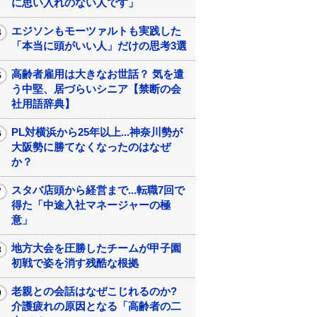
に思い入れのない人です」
エジソンもモーツァルトも実践した
「本当に頭がいい人」だけの思考3選
高齢者雇用は大きなお世話？ 気を遣
う中堅、居づらいシニア【禁断の会
社用語辞典】
PL対横浜から25年以上...神奈川勢が
大阪勢に勝てなくなったのはなぜ
か？
スタバ店頭から経営まで...転職7回で
得た「中途入社マネージャーの極
意」
地方大会を圧勝したチームが甲子園
初戦で姿を消す残酷な根拠
老親との会話はなぜこじれるのか?
介護疲れの原因となる「高齢者の二