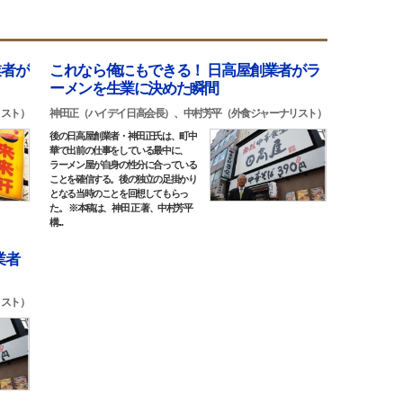
業者が
これなら俺にもできる！ 日高屋創業者がラ
ーメンを生業に決めた瞬間
リスト）
神田正（ハイデイ日高会長）、中村芳平（外食ジャーナリスト）
後の日高屋創業者・神田正氏は、町中
華で出前の仕事をしている最中に、
ラーメン屋が自身の性分に合っている
ことを確信する。後の独立の足掛かり
となる当時のことを回想してもらっ
た。 ※本稿は、神田 正 著、中村芳平
構...
業者
リスト）